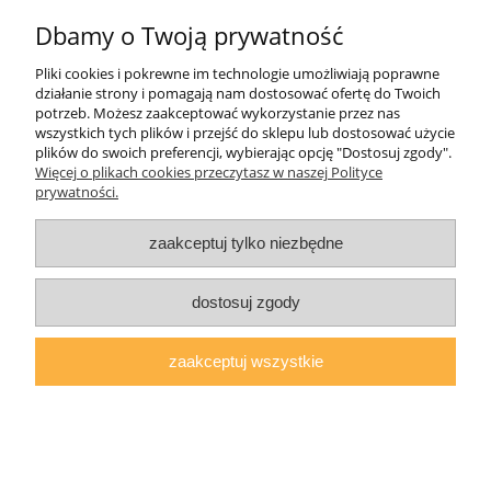
Dbamy o Twoją prywatność
Pliki cookies i pokrewne im technologie umożliwiają poprawne
działanie strony i pomagają nam dostosować ofertę do Twoich
potrzeb. Możesz zaakceptować wykorzystanie przez nas
wszystkich tych plików i przejść do sklepu lub dostosować użycie
plików do swoich preferencji, wybierając opcję "Dostosuj zgody".
Materac Dwustronny Bonelowy PRONTO
Więcej o plikach cookies przeczytasz w naszej Polityce
140x200 Pokrowiec
prywatności.
623,00 zł
zaakceptuj tylko niezbędne
dostosuj zgody
do koszyka
zaakceptuj wszystkie
«
1
2
»
Pomoc