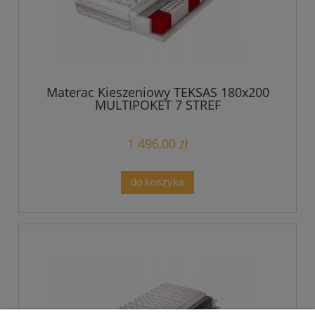
Materac Kieszeniowy TEKSAS 180x200
MULTIPOKET 7 STREF
1 496,00 zł
do koszyka