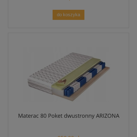
do koszyka
Materac 80 Poket dwustronny ARIZONA