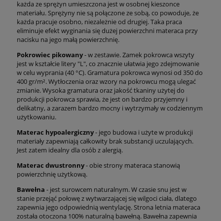
każda ze sprężyn umieszczona jest w osobnej kieszonce
materiału. Sprężyny nie są połączone ze sobą, co powoduje, że
każda pracuje osobno, niezależnie od drugiej. Taka praca
eliminuje efekt wyginania się dużej powierzchni materaca przy
nacisku na jego małą powierzchnię.
Pokrowiec pikowany
- w zestawie. Zamek pokrowca wszyty
jest w kształcie litery "L", co znacznie ułatwia jego zdejmowanie
w celu wyprania (40 °C). Gramatura pokrowca wynosi od 350 do
400 gr/m². Wytłoczenia oraz wzory na pokrowcu mogą ulegać
zmianie. Wysoka gramatura oraz jakość tkaniny użytej do
produkcji pokrowca sprawia, że jest on bardzo przyjemny i
delikatny, a zarazem bardzo mocny i wytrzymały w codziennym
użytkowaniu.
Materac hypoalergiczny
- jego budowa i użyte w produkcji
materiały zapewniają całkowity brak substancji uczulających.
Jest zatem idealny dla osób z alergią.
Materac dwustronny
- obie strony materaca stanowią
powierzchnię użytkową.
Bawełna
- jest surowcem naturalnym. W czasie snu jest w
stanie przejąć połowę z wytwarzającej się wilgoci ciała, dlatego
zapewnia jego odpowiednią wentylację. Strona letnia materaca
została otoczona 100% naturalną bawełną. Bawełna zapewnia