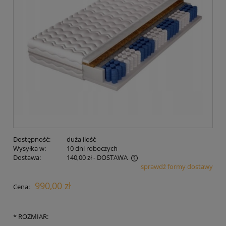
Dostępność:
duża ilość
Wysyłka w:
10 dni roboczych
Dostawa:
140,00 zł
- DOSTAWA
sprawdź formy dostawy
Cena nie zawiera ewentualnych kosztów płatności
990,00 zł
Cena:
*
ROZMIAR: