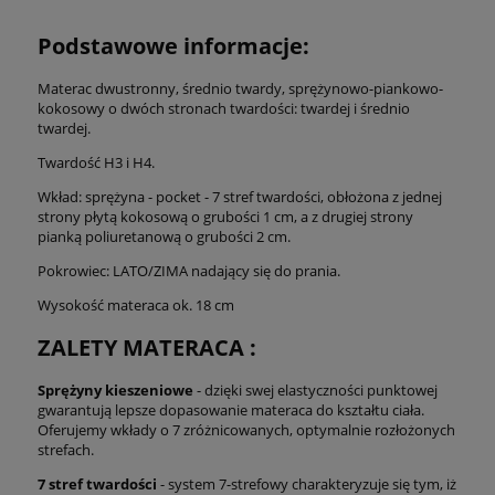
Podstawowe informacje:
Materac dwustronny, średnio twardy, sprężynowo-piankowo-
kokosowy o dwóch stronach twardości: twardej i średnio
twardej.
Twardość H3 i H4.
Wkład: sprężyna - pocket - 7 stref twardości, obłożona z jednej
strony płytą kokosową o grubości 1 cm, a z drugiej strony
pianką poliuretanową o grubości 2 cm.
Pokrowiec: LATO/ZIMA nadający się do prania.
Wysokość materaca ok. 18 cm
ZALETY MATERACA :
Sprężyny kieszeniowe
- dzięki swej elastyczności punktowej
gwarantują lepsze dopasowanie materaca do kształtu ciała.
Oferujemy wkłady o 7 zróżnicowanych, optymalnie rozłożonych
strefach.
7 stref twardości
- system 7-strefowy charakteryzuje się tym, iż