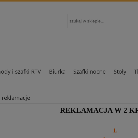
dy i szafki RTV
Biurka
Szafki nocne
Stoły
T
i reklamacje
REKLAMACJA W 2 K
1.