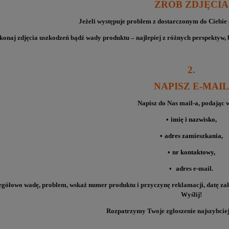
ZRÓB ZDJĘCIA
Je
ż
eli wyst
ę
puje problem z dostarczonym do Ciebi
onaj zdj
ę
cia uszkodze
ń
b
ą
d
ź
wady produktu
–
najlepiej z ró
ż
nych perspektyw, 
2.
NAPISZ E-MAIL
Napisz do Nas mail-a, podaj
ą
c 
•
imi
ę
i nazwisko,
•
adres zamieszkania,
•
nr kontaktowy,
•
adr
es e-mail.
egó
ł
owo wad
ę
, problem, wska
ż
numer produktu i przyczyn
ę
reklamacji, dat
ę
zak
Wy
ś
lij!
Rozpatrzymy Twoje zg
ł
oszenie najszybciej