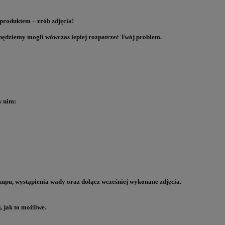
e produktem
–
zrób zdj
ę
cia!
b
ę
dziemy mogli wówczas lepiej rozpatrze
ć
Tw
ó
j problem.
w nim:
upu, wyst
ą
pienia wady oraz do
łą
cz wcze
ś
niej wykonane zdj
ę
cia.
, jak to mo
ż
liwe.