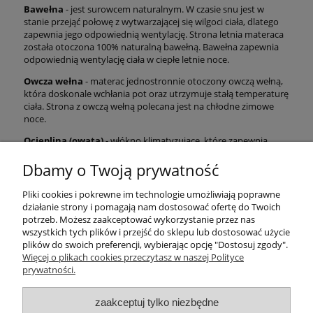
Bawełna
- jest surowcem naturalnym. W czasie snu jest w
stanie przejąć połowę z wytwarzającej się wilgoci ciała, dlatego
zapewnia jego odpowiednią wentylację. Strona letnia materaca
została otoczona 100% naturalną bawełną. Bawełna zapewnia
odpowiednią wentylację ciała w ciepłe letnie noce.
Owcza wełna
- materac jednostronnie otoczony owczą wełną,
która doskonale wchłania pot oraz utrzymuje stałą temperaturę
ciała. Strona z owczą wełną polecana jest na chłodne zimowe
noce.
Ocieplina (owata)
- włókno klimatyzujące, które zapewnia
odpowiednią wentylację materaca.
Dbamy o Twoją prywatność
Materac uniwersalny
o średniej twardości.
Pliki cookies i pokrewne im technologie umożliwiają poprawne
działanie strony i pomagają nam dostosować ofertę do Twoich
Pomoc
potrzeb. Możesz zaakceptować wykorzystanie przez nas
wszystkich tych plików i przejść do sklepu lub dostosować użycie
plików do swoich preferencji, wybierając opcję "Dostosuj zgody".
Moje konto
Więcej o plikach cookies przeczytasz w naszej Polityce
prywatności.
Płatności i dostawa
zaakceptuj tylko niezbędne