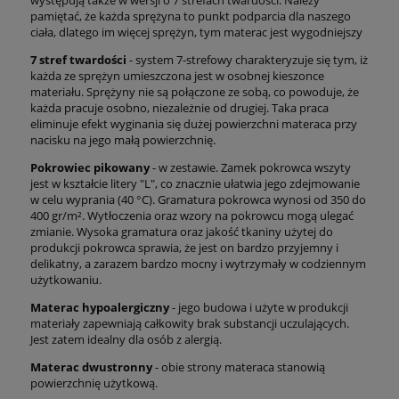
pamiętać, że każda sprężyna to punkt podparcia dla naszego
ciała, dlatego im więcej sprężyn, tym materac jest wygodniejszy
7 stref twardości
- system 7-strefowy charakteryzuje się tym, iż
każda ze sprężyn umieszczona jest w osobnej kieszonce
materiału. Sprężyny nie są połączone ze sobą, co powoduje, że
każda pracuje osobno, niezależnie od drugiej. Taka praca
eliminuje efekt wyginania się dużej powierzchni materaca przy
nacisku na jego małą powierzchnię.
Pokrowiec pikowany
- w zestawie. Zamek pokrowca wszyty
jest w kształcie litery "L", co znacznie ułatwia jego zdejmowanie
w celu wyprania (40 °C). Gramatura pokrowca wynosi od 350 do
400 gr/m². Wytłoczenia oraz wzory na pokrowcu mogą ulegać
zmianie. Wysoka gramatura oraz jakość tkaniny użytej do
produkcji pokrowca sprawia, że jest on bardzo przyjemny i
delikatny, a zarazem bardzo mocny i wytrzymały w codziennym
użytkowaniu.
Materac hypoalergiczny
- jego budowa i użyte w produkcji
materiały zapewniają całkowity brak substancji uczulających.
Jest zatem idealny dla osób z alergią.
Materac dwustronny
- obie strony materaca stanowią
powierzchnię użytkową.