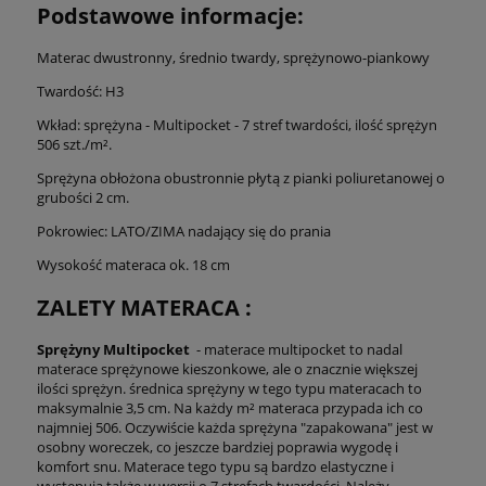
Podstawowe informacje:
Materac dwustronny, średnio twardy, sprężynowo-piankowy
Twardość: H3
Wkład: sprężyna - Multipocket - 7 stref twardości, ilość sprężyn
506 szt./m².
Sprężyna obłożona obustronnie płytą z pianki poliuretanowej o
grubości 2 cm.
Pokrowiec: LATO/ZIMA nadający się do prania
Wysokość materaca ok. 18 cm
ZALETY MATERACA :
Sprężyny Multipocket
- materace multipocket to nadal
materace sprężynowe kieszonkowe, ale o znacznie większej
ilości sprężyn. średnica sprężyny w tego typu materacach to
maksymalnie 3,5 cm. Na każdy m² materaca przypada ich co
najmniej 506. Oczywiście każda sprężyna "zapakowana" jest w
osobny woreczek, co jeszcze bardziej poprawia wygodę i
komfort snu. Materace tego typu są bardzo elastyczne i
występują także w wersji o 7 strefach twardości. Należy