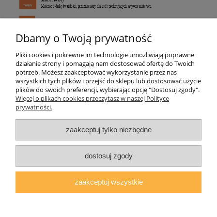
Dbamy o Twoją prywatność
Pliki cookies i pokrewne im technologie umożliwiają poprawne
działanie strony i pomagają nam dostosować ofertę do Twoich
Pomoc
potrzeb. Możesz zaakceptować wykorzystanie przez nas
wszystkich tych plików i przejść do sklepu lub dostosować użycie
plików do swoich preferencji, wybierając opcję "Dostosuj zgody".
Moje konto
Więcej o plikach cookies przeczytasz w naszej Polityce
prywatności.
Płatności i dostawa
zaakceptuj tylko niezbędne
O nas
dostosuj zgody
zaakceptuj wszystkie
AGMAT MEBLE Mateusz Kuźmicz
| ul.Zacisze 1a/3, 63-600 Kępno,
woj. wielkopolskie | E-mail:
sklep@agmatmeble.pl
Tel.:
790344333
|
NIP: 6192047330 REGON: 381733300