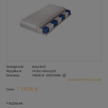
Dostępność:
duża ilość
Wysyłka w:
14 dni roboczych
Dostawa:
140,00 zł
- DOSTAWA
sprawdź formy dostawy
Cena nie zawiera ewentualnych kosztów płatności
1 199,00 zł
Cena:
*
ROZMIAR: