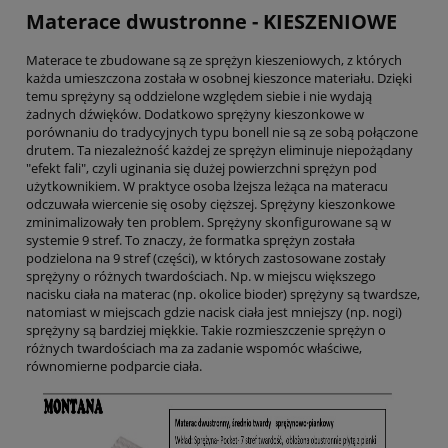
Materace dwustronne - KIESZENIOWE
Materace te zbudowane są ze sprężyn kieszeniowych, z których
każda umieszczona została w osobnej kieszonce materiału. Dzięki
temu sprężyny są oddzielone względem siebie i nie wydają
żadnych dźwięków. Dodatkowo sprężyny kieszonkowe w
porównaniu do tradycyjnych typu bonell nie są ze sobą połączone
drutem. Ta niezależność każdej ze sprężyn eliminuje niepożądany
"efekt fali", czyli uginania się dużej powierzchni sprężyn pod
użytkownikiem. W praktyce osoba lżejsza leżąca na materacu
odczuwała wiercenie się osoby cięższej. Sprężyny kieszonkowe
zminimalizowały ten problem. Sprężyny skonfigurowane są w
systemie 9 stref. To znaczy, że formatka sprężyn została
podzielona na 9 stref (części), w których zastosowane zostały
sprężyny o różnych twardościach. Np. w miejscu większego
nacisku ciała na materac (np. okolice bioder) sprężyny są twardsze,
natomiast w miejscach gdzie nacisk ciała jest mniejszy (np. nogi)
sprężyny są bardziej miękkie. Takie rozmieszczenie sprężyn o
różnych twardościach ma za zadanie wspomóc właściwe,
równomierne podparcie ciała.