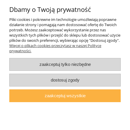
1 147,00 zł
Dbamy o Twoją prywatność
Pliki cookies i pokrewne im technologie umożliwiają poprawne
do koszyka
działanie strony i pomagają nam dostosować ofertę do Twoich
potrzeb. Możesz zaakceptować wykorzystanie przez nas
wszystkich tych plików i przejść do sklepu lub dostosować użycie
plików do swoich preferencji, wybierając opcję "Dostosuj zgody".
Więcej o plikach cookies przeczytasz w naszej Polityce
prywatności.
zaakceptuj tylko niezbędne
dostosuj zgody
zaakceptuj wszystkie
Szafa KIRA przesuwna kolory (120)