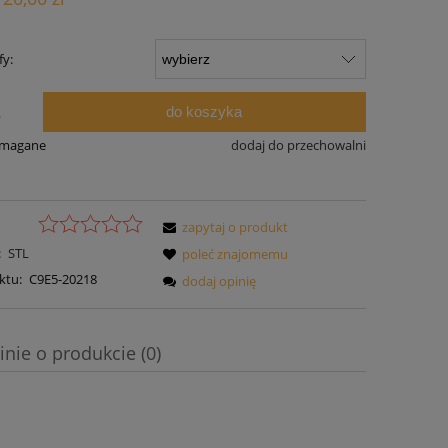
fy:
do koszyka
.
ymagane
dodaj do przechowalni
zapytaj o produkt
:
STL
poleć znajomemu
ktu:
C9E5-20218
dodaj opinię
inie o produkcie (0)