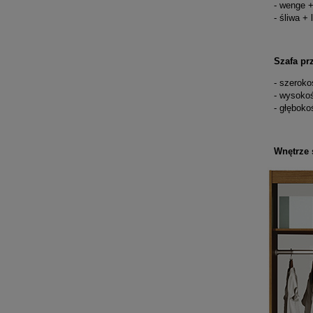
- wenge +
- śliwa + 
Szafa pr
- szerok
- wysoko
- głęboko
Wnętrze 