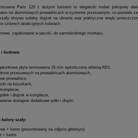
zesuwna Paris 120 z dużymi lustrami to elegancki mebel pokojowy ułat
ano na aluminiowych prowadnicach w systemie przesuwnym, co pozwala zaos
szafy skrywa solidny drążek na ubrania oraz praktyczne wnęki umieszczone
w czterech atrakcyjnych kolorach.
 nowe, zapakowane w paczki, do samodzielnego montażu.
y i budowa:
gatunkowa płyta laminowana 16 mm wykończona okleiną ABS,
 drzwi przesuwnych na prowadnicach aluminiowych,
owe prowadnice,
ózki na łożyskach,
w komplecie,
półek i drążek w komplecie,
wienie dostępne dodatkowe półki i drążki.
 kolory szafy:
mat + lustro (prezentowany na zdjęciu głównym)
t + lustro