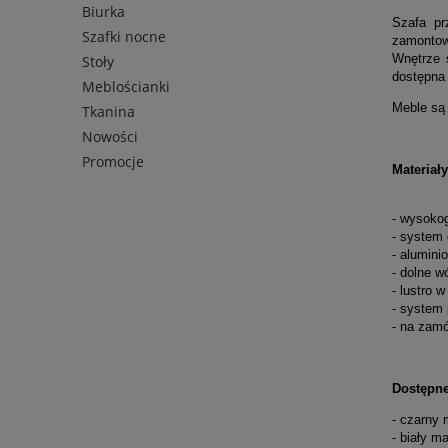
Biurka
Szafa pr
Szafki nocne
zamontow
Wnętrze 
Stoły
dostępna 
Meblościanki
Meble są
Tkanina
Nowości
Promocje
Materiał
- wysoko
- system
- alumini
- dolne w
- lustro 
- system 
- na zamó
Dostępne
- czarny 
- biały ma