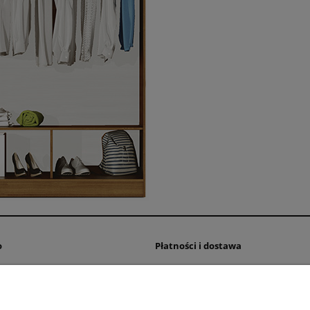
o
Płatności i dostawa
wienia
Czas realizacji zamówienia
konta
Dostawa
nia
Formy płatności