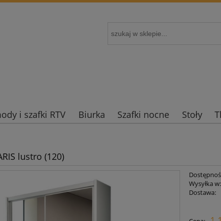
dy i szafki RTV
Biurka
Szafki nocne
Stoły
T
RIS lustro (120)
Dostępnoś
Wysyłka w
Dostawa:
Cena nie zaw
1 