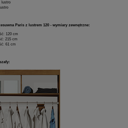
 lustro
lustro
zesuwna Paris z lustrem 120 - wymiary zewnętrzne:
ość: 120 cm
ść: 215 cm
ść: 61 cm
szafy: