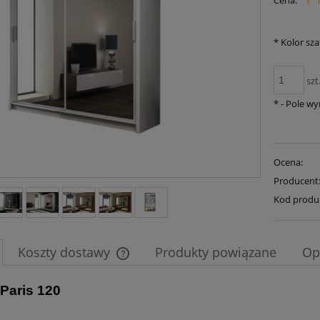
Cena:
płatności
*
Kolor sza
szt
*
- Pole w
Ocena:
Producent
Kod produ
Koszty dostawy
Produkty powiązane
Op
 Paris 120
Cena nie zawiera ewentualnych kosztów
płatności