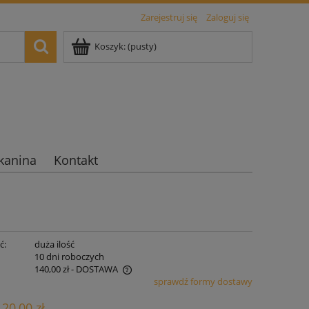
Zarejestruj się
Zaloguj się
Koszyk:
(pusty)
kanina
Kontakt
ć:
duża ilość
:
10 dni roboczych
140,00 zł
- DOSTAWA
sprawdź formy dostawy
iera ewentualnych kosztów
120,00 zł