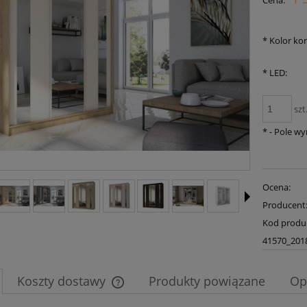
Cena:
płatności
*
Kolor ko
*
LED:
szt
*
- Pole w
Ocena:
Producent
Kod produ
41570_201
Koszty dostawy
Produkty powiązane
Op