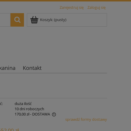
Zarejestruj się
Zaloguj się
Koszyk:
(pusty)
kanina
Kontakt
ć:
duża ilość
:
10 dni roboczych
170,00 zł
- DOSTAWA
sprawdź formy dostawy
iera ewentualnych kosztów
552,00 zł