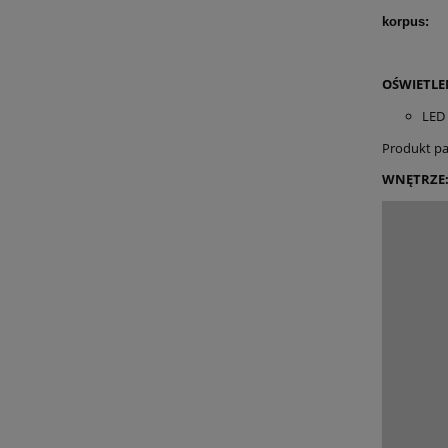
korpus:
OŚWIETLE
LED 
Produkt pa
WNĘTRZE