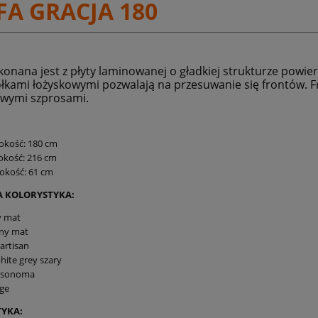
FA GRACJA 180
Cena nie zawiera ewentualnych kosztów
płatności
ko
nana jest z płyty laminowanej o gładkiej strukturze pow
ółkami łożyskowymi pozwalają na przesuwanie się frontów. F
owymi szprosami.
:
okość: 180 cm
okość: 216 cm
okość: 61 cm
 KOLORYSTYKA:
y mat
rny mat
artisan
hite grey szary
 sonoma
ge
YKA: