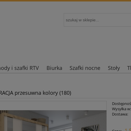
dy i szafki RTV
Biurka
Szafki nocne
Stoły
T
RACJA przesuwna kolory (180)
Dostępnoś
Wysyłka w
Dostawa:
Cena nie zaw
1 