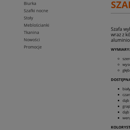
SZA
Biurka
Szafki nocne
Stoły
Meblościanki
Szafa w
y
Tkanina
wraz z k
alumini
Nowości
Promocje
WYMIARY
szer
wys
głęb
DOSTĘPNA
biał
cza
dąb 
grap
dąb
wen
KOLORYST