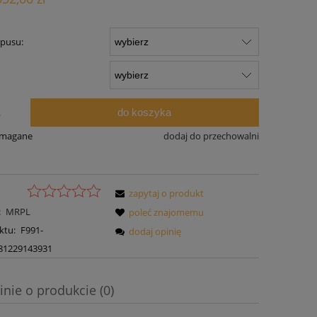
rpusu:
do koszyka
.
ymagane
dodaj do przechowalni
zapytaj o produkt
:
MRPL
poleć znajomemu
ktu:
F991-
dodaj opinię
81229143931
inie o produkcie (0)