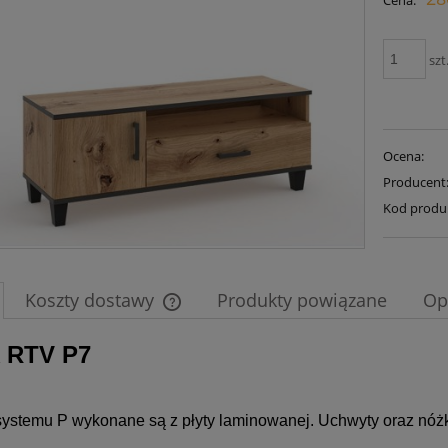
Cena:
płatności
szt
Ocena:
Producent
Kod produ
Koszty dostawy
Produkty powiązane
Op
k RTV P7
Cena nie zawiera ewentualnych kosztów
płatności
systemu P wykonane są z płyty laminowanej. Uchwyty oraz nóżk