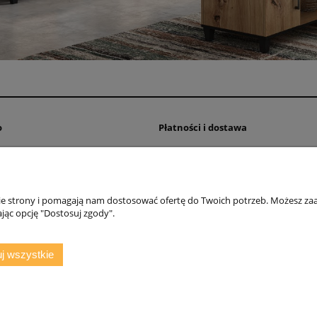
o
Płatności i dostawa
wienia
Czas realizacji zamówienia
konta
Dostawa
nia
Formy płatności
nie strony i pomagają nam dostosować ofertę do Twoich potrzeb. Możesz zaa
jąc opcję "Dostosuj zgody".
j wszystkie
 1a/3, 63-600 Kępno, woj. wielkopolskie | E-mail:
sklep@agmatmeble.pl
Tel.:
7