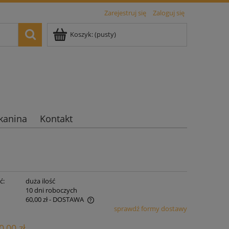
Zarejestruj się
Zaloguj się
Koszyk:
(pusty)
kanina
Kontakt
ć:
duża ilość
:
10 dni roboczych
60,00 zł
- DOSTAWA
sprawdź formy dostawy
era ewentualnych kosztów
0,00 zł