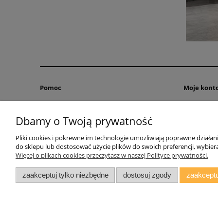
Pomoc
Moje kont
Zwroty i reklamacje
Twoje zamó
Dbamy o Twoją prywatność
Regulamin
Ustawienia 
Przechowal
Pliki cookies i pokrewne im technologie umożliwiają poprawne działa
do sklepu lub dostosować użycie plików do swoich preferencji, wybiera
Więcej o plikach cookies przeczytasz w naszej Polityce prywatności.
zaakceptuj tylko niezbędne
dostosuj zgody
zaakceptu
AGMAT MEBLE Mateusz Kuźmicz
| ul.Zacisze