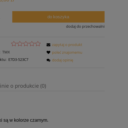
do koszyka
.
dodaj do przechowalni
zapytaj o produkt
:
TMX
poleć znajomemu
ktu:
E7D3-523C7
dodaj opinię
inie o produkcie (0)
i są w kolorze czarnym.