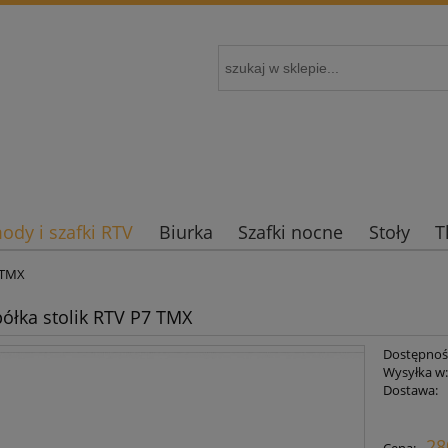
dy i szafki RTV
Biurka
Szafki nocne
Stoły
T
7 TMX
półka stolik RTV P7 TMX
Dostępnoś
Wysyłka w
Dostawa:
Cena nie zawi
28