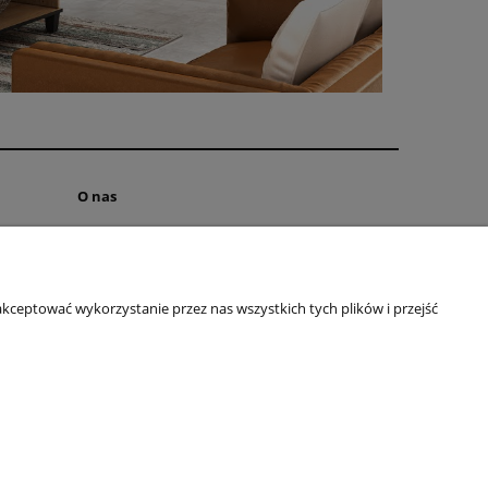
O nas
INSTAGRAM
FACEBOOK
Polityka prywatności
kceptować wykorzystanie przez nas wszystkich tych plików i przejść
O firmie
Kontakt
Blog
90344333
| NIP: 6192047330 REGON: 381733300