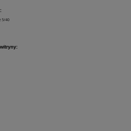
:
z 5/40
witryny: