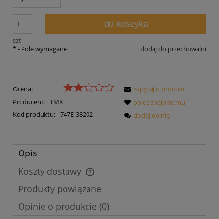
do koszyka
szt.
*
- Pole wymagane
dodaj do przechowalni
Ocena:
zapytaj o produkt
Producent:
TMX
poleć znajomemu
Kod produktu:
747E-38202
dodaj opinię
Opis
Koszty dostawy
Cena nie zawiera ewentualnych kosztów płatności
Produkty powiązane
Opinie o produkcie (0)