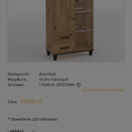
Dostępność:
duża ilość
Wysyłka w:
10 dni roboczych
Dostawa:
110,00 zł
- DOSTAWA
sprawdź formy dostawy
Cena nie zawiera ewentualnych kosztów płatności
594,00 zł
Cena:
*
Oświetlenie LED niebieskie: