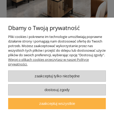
Dbamy o Twoją prywatność
Pliki cookies i pokrewne im technologie umożliwiają poprawne
działanie strony i pomagają nam dostosować ofertę do Twoich
Pomoc
potrzeb. Możesz zaakceptować wykorzystanie przez nas
wszystkich tych plików i przejść do sklepu lub dostosować użycie
plików do swoich preferencji, wybierając opcję "Dostosuj zgody".
Moje konto
Więcej o plikach cookies przeczytasz w naszej Polityce
prywatności.
Płatności i dostawa
zaakceptuj tylko niezbędne
O nas
dostosuj zgody
zaakceptuj wszystkie
AGMAT MEBLE Mateusz Kuźmicz
| ul.Zacisze 1a/3, 63-600 Kępno,
woj. wielkopolskie | E-mail:
sklep@agmatmeble.pl
Tel.:
790344333
|