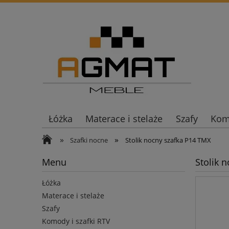
Łóżka
Materace i stelaże
Szafy
Komo
»
»
Szafki nocne
Stolik nocny szafka P14 TMX
Menu
Stolik 
Łóżka
Materace i stelaże
Szafy
Komody i szafki RTV