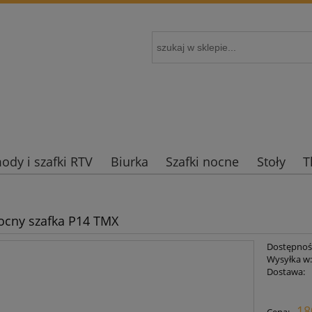
dy i szafki RTV
Biurka
Szafki nocne
Stoły
T
nocny szafka P14 TMX
Dostępnoś
Wysyłka w
Dostawa:
Cena nie zawi
18