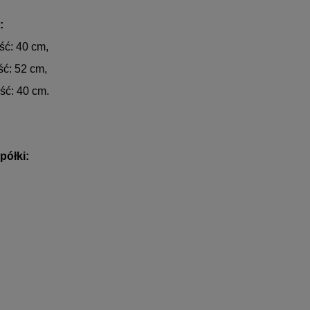
:
ść: 40 cm,
ść: 52 cm,
ść: 40 cm.
półki: