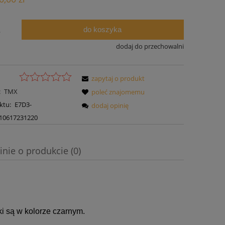
do koszyka
.
dodaj do przechowalni
zapytaj o produkt
:
TMX
poleć znajomemu
ktu:
E7D3-
dodaj opinię
10617231220
inie o produkcie (0)
i są w kolorze czarnym.