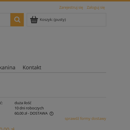
Zarejestruj się
Zaloguj się
Koszyk:
(pusty)
kanina
Kontakt
ć:
duża ilość
:
10 dni roboczych
60,00 zł
- DOSTAWA
sprawdź formy dostawy
era ewentualnych kosztów
0,00 zł