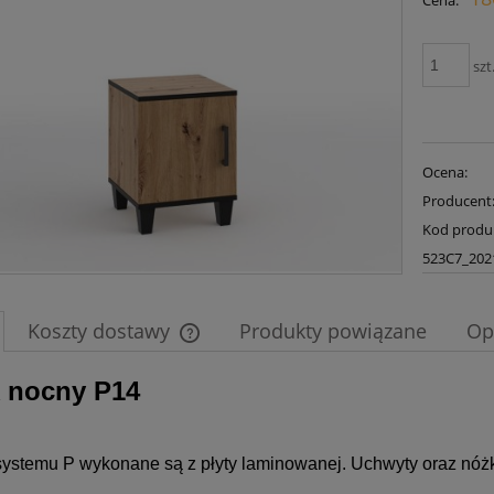
Cena:
płatności
szt
Ocena:
Producent
Kod produ
523C7_202
Koszty dostawy
Produkty powiązane
Op
k nocny P14
Cena nie zawiera ewentualnych kosztów
płatności
systemu P wykonane są z płyty laminowanej. Uchwyty oraz nóżk