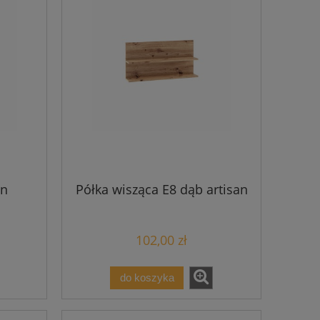
an
Półka wisząca E8 dąb artisan
102,00 zł
do koszyka