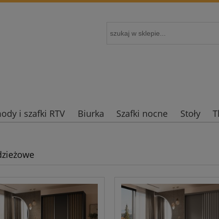
dy i szafki RTV
Biurka
Szafki nocne
Stoły
T
dzieżowe