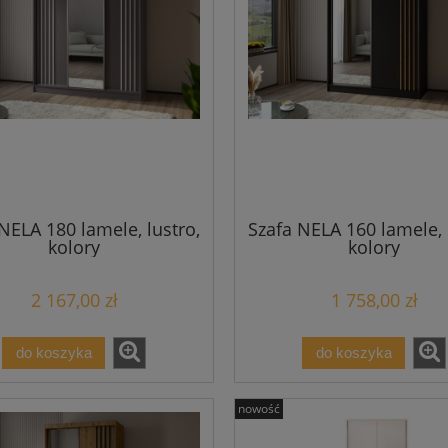
NELA 180 lamele, lustro,
Szafa NELA 160 lamele, 
kolory
kolory
2 167,00 zł
1 758,00 zł
do koszyka
do koszyka
nowość