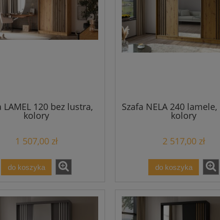
a LAMEL 120 bez lustra,
Szafa NELA 240 lamele, 
kolory
kolory
1 507,00 zł
2 517,00 zł
do koszyka
do koszyka