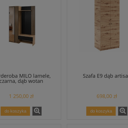
deroba MILO lamele,
Szafa E9 dąb artis
czarna, dąb wotan
1 250,00 zł
698,00 zł
do koszyka
do koszyka