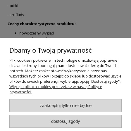
- półki
- szuflady
Cechy charakterystyczne produktu:
nowoczesny wygląd
mocna konstrukcja
model wyposażony w trzy szuflady
Dbamy o Twoją prywatność
mebel przeznaczony do samodzielnego montażu
oferta dostarczana w paczkach
Pliki cookies i pokrewne im technologie umożliwiają poprawne
działanie strony i pomagają nam dostosować ofertę do Twoich
Pomoc
potrzeb. Możesz zaakceptować wykorzystanie przez nas
wszystkich tych plików i przejść do sklepu lub dostosować użycie
plików do swoich preferencji, wybierając opcję "Dostosuj zgody".
Moje konto
Więcej o plikach cookies przeczytasz w naszej Polityce
prywatności.
Płatności i dostawa
zaakceptuj tylko niezbędne
O nas
dostosuj zgody