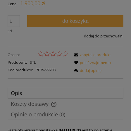
1 900,00 zł
Cena:
do koszyka
szt.
dodaj do przechowalni
Ocena:
zapytaj o produkt
Producent:
STL
poleć znajomemu
Kod produktu:
7E39-99203
dodaj opinię
Opis
Koszty dostawy
Cena nie zawiera ewentualnych kosztów płatności
Opinie o produkcie (0)
Szafa otwierana z nadstawką
BALI LUX D2
jest to połączenie