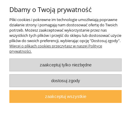
Dbamy o Twoją prywatność
Pliki cookies i pokrewne im technologie umożliwiają poprawne
działanie strony i pomagają nam dostosować ofertę do Twoich
potrzeb. Możesz zaakceptować wykorzystanie przez nas
wszystkich tych plików i przejść do sklepu lub dostosować użycie
plików do swoich preferencji, wybierając opcję "Dostosuj zgody".
Więcej o plikach cookies przeczytasz w naszej Polityce
prywatności.
zaakceptuj tylko niezbędne
dostosuj zgody
zaakceptuj wszystkie
Szafa TANA przesuwna kolory (200)
1 343,00 zł