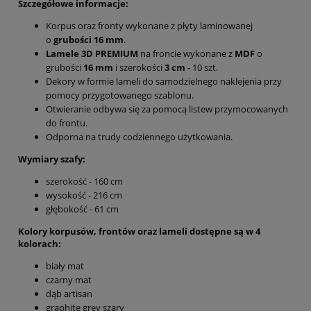
Szczegółowe informacje:
Korpus oraz fronty wykonane z płyty laminowanej
o
grubości 16 mm
.
Lamele 3D PREMIUM
na froncie wykonane z
MDF
o
grubości
16 mm
i szerokości
3 cm -
10 szt.
Dekory w formie lameli do samodzielnego naklejenia przy
pomocy przygotowanego szablonu.
Otwieranie odbywa się za pomocą listew przymocowanych
do frontu.
Odporna na trudy codziennego użytkowania.
Wymiary szafy:
szerokość - 160 cm
wysokość - 216 cm
głębokość - 61 cm
Kolory korpusów, frontów oraz lameli dostępne są w 4
kolorach:
biały mat
czarny mat
dąb artisan
graphite grey szary