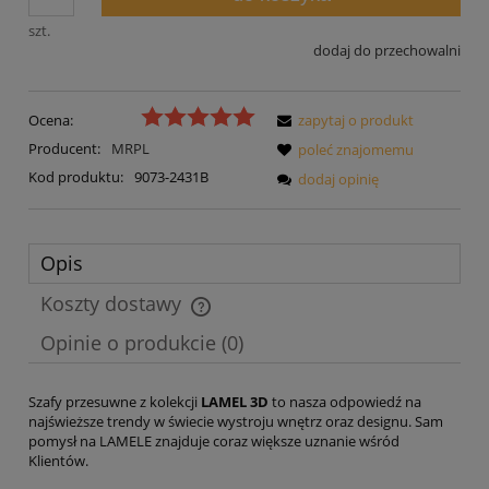
szt.
dodaj do przechowalni
Ocena:
zapytaj o produkt
Producent:
MRPL
poleć znajomemu
Kod produktu:
9073-2431B
dodaj opinię
Opis
Koszty dostawy
Cena nie zawiera ewentualnych kosztów płatności
Opinie o produkcie (0)
Szafy przesuwne z kolekcji
LAMEL 3D
to nasza odpowiedź na
najświeższe trendy w świecie wystroju wnętrz oraz designu. Sam
pomysł na LAMELE znajduje coraz większe uznanie wśród
Klientów.