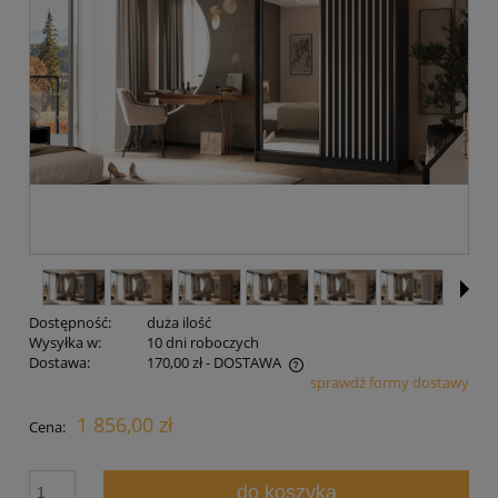
Dostępność:
duża ilość
Wysyłka w:
10 dni roboczych
Dostawa:
170,00 zł
- DOSTAWA
sprawdź formy dostawy
Cena nie zawiera ewentualnych kosztów płatności
1 856,00 zł
Cena:
do koszyka