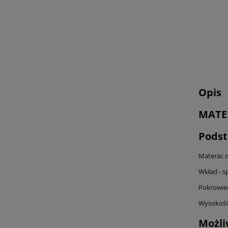
Opis
MATE
Podst
Materac 
Wkład - s
Pokrowiec
Wysokość
Możli