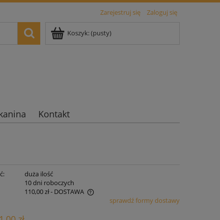
Zarejestruj się
Zaloguj się
Koszyk:
(pusty)
kanina
Kontakt
ć:
duża ilość
:
10 dni roboczych
110,00 zł
- DOSTAWA
sprawdź formy dostawy
iera ewentualnych kosztów
1,00 zł