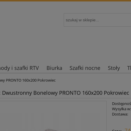
dy i szafki RTV
Biurka
Szafki nocne
Stoły
T
owy PRONTO 160x200 Pokrowiec
c Dwustronny Bonelowy PRONTO 160x200 Pokrowiec
Dostępnoś
Wysyłka w
Dostawa:
Cena nie zaw
74