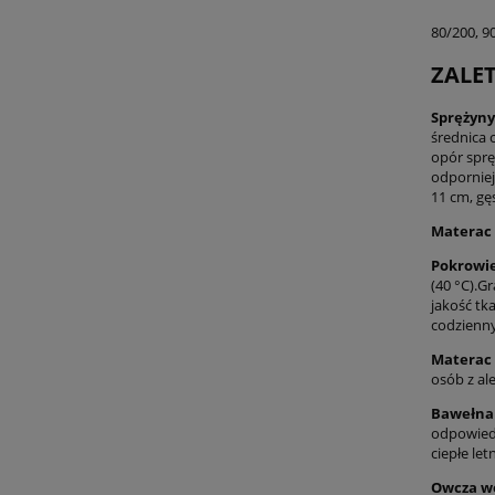
80/200, 9
ZALE
Sprężyny
średnica 
opór sprę
odporniej
11 cm, gę
Materac
Pokrowi
(40 °C).G
jakość tk
codzienn
Materac 
osób z ale
Bawełna
odpowiedn
ciepłe let
Owcza w