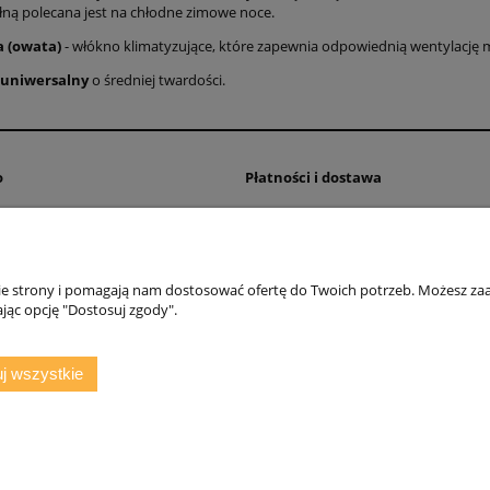
ną polecana jest na chłodne zimowe noce.
a (owata)
- włókno klimatyzujące, które zapewnia odpowiednią wentylację 
 uniwersalny
o średniej twardości.
o
Płatności i dostawa
wienia
Czas realizacji zamówienia
konta
Dostawa
nia
Formy płatności
nie strony i pomagają nam dostosować ofertę do Twoich potrzeb. Możesz zaa
jąc opcję "Dostosuj zgody".
j wszystkie
 1a/3, 63-600 Kępno, woj. wielkopolskie | E-mail:
sklep@agmatmeble.pl
Tel.:
7
Sklep internetowy Shoper.pl