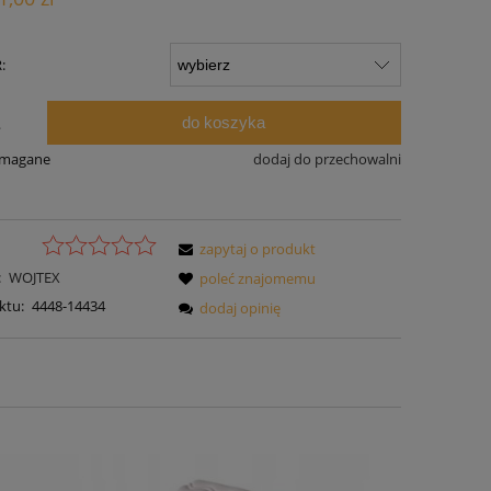
:
do koszyka
.
ymagane
dodaj do przechowalni
zapytaj o produkt
:
WOJTEX
poleć znajomemu
ktu:
4448-14434
dodaj opinię