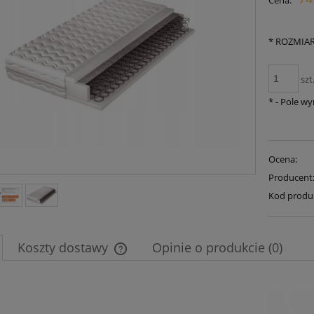
Cena:
płatności
*
ROZMIAR
szt
*
- Pole w
Ocena:
Producent
Kod produ
Koszty dostawy
Opinie o produkcie (0)
Cena nie zawiera ewentualnych kosztów
płatności