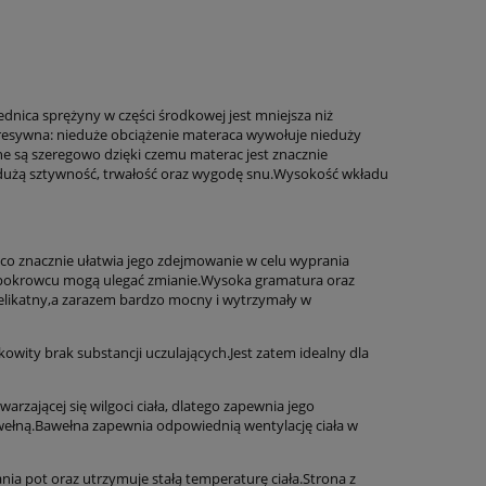
ica sprężyny w części środkowej jest mniejsza niż
gresywna: nieduże obciążenie materaca wywołuje nieduży
e są szeregowo dzięki czemu materac jest znacznie
 dużą sztywność, trwałość oraz wygodę snu.Wysokość wkładu
, co znacznie ułatwia jego zdejmowanie w celu wyprania
a pokrowcu mogą ulegać zmianie.Wysoka gramatura oraz
 delikatny,a zarazem bardzo mocny i wytrzymały w
kowity brak substancji uczulających.Jest zatem idealny dla
arzającej się wilgoci ciała, dlatego zapewnia jego
wełną.Bawełna zapewnia odpowiednią wentylację ciała w
ia pot oraz utrzymuje stałą temperaturę ciała.Strona z