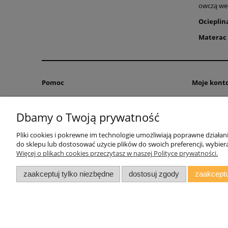
owczą weł
Ocieplin
Materac
Pomoc
Moje kont
Zwroty i reklamacje
Twoje zamó
Dbamy o Twoją prywatność
Regulamin
Ustawienia 
Przechowal
Pliki cookies i pokrewne im technologie umożliwiają poprawne działa
do sklepu lub dostosować użycie plików do swoich preferencji, wybiera
Więcej o plikach cookies przeczytasz w naszej Polityce prywatności.
zaakceptuj tylko niezbędne
dostosuj zgody
zaakceptu
AGMAT MEBLE Mateusz Kuźmicz
| ul.Zacisze