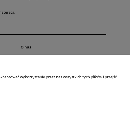
materaca.
O nas
INSTAGRAM
FACEBOOK
Polityka prywatności
kceptować wykorzystanie przez nas wszystkich tych plików i przejść
O firmie
Kontakt
Blog
90344333
| NIP: 6192047330 REGON: 381733300