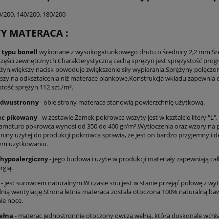
0/200, 140/200, 180/200
TY MATERACA :
 typu bonell
wykonane z wysokogatunkowego drutu o średnicy 2,2 mm.Średn
części zewnętrznych.Charakterystyczną cechą sprężyn jest sprężystość pro
żyn,większy nacisk powoduje zwiększenie siły wypierania.Sprężyny połączon
szy na odkształcenia niż materace piankowe.Konstrukcja wkładu zapewnia
stość sprężyn 112 szt./m².
 dwustronny
- obie strony materaca stanowią powierzchnię użytkową.
ec pikowany
- w zestawie.Zamek pokrowca wszyty jest w kształcie litery "L"
ramatura pokrowca wynosi od 350 do 400 gr/m².Wytłoczenia oraz wzory n
aniny użytej do produkcji pokrowca sprawia, że jest on bardzo przyjemny i
ym użytkowaniu.
hypoalergiczny
- jego budowa i użyte w produkcji materiały zapewniają cał
rgią.
- jest surowcem naturalnym.W czasie snu jest w stanie przejąć połowę z wytw
ią wentylację.Strona letnia materaca została otoczona 100% naturalną ba
nie noce.
ełna
- materac jednostronnie otoczony owczą wełną, która doskonale wchłan