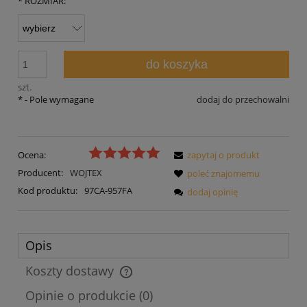
*
ROZMIAR:
do koszyka
szt.
*
- Pole wymagane
dodaj do przechowalni
Ocena:
zapytaj o produkt
Producent:
WOJTEX
poleć znajomemu
Kod produktu:
97CA-957FA
dodaj opinię
Opis
Koszty dostawy
Cena nie zawiera ewentualnych kosztów płatności
Opinie o produkcie (0)