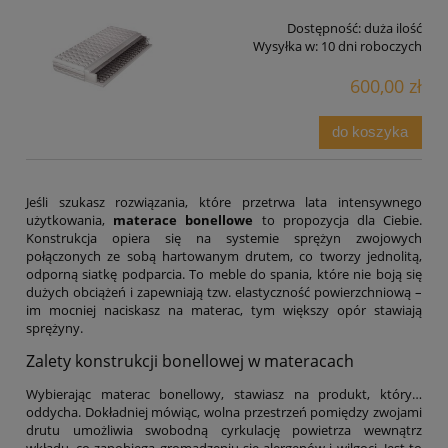
Dostępność:
duża ilość
Wysyłka w:
10 dni roboczych
600,00 zł
do koszyka
Jeśli szukasz rozwiązania, które przetrwa lata intensywnego
użytkowania,
materace bonellowe
to propozycja dla Ciebie.
Konstrukcja opiera się na systemie sprężyn zwojowych
połączonych ze sobą hartowanym drutem, co tworzy jednolitą,
odporną siatkę podparcia. To meble do spania, które nie boją się
dużych obciążeń i zapewniają tzw. elastyczność powierzchniową –
im mocniej naciskasz na materac, tym większy opór stawiają
sprężyny.
Zalety konstrukcji bonellowej w materacach
Wybierając materac bonellowy, stawiasz na produkt, który…
oddycha. Dokładniej mówiąc, wolna przestrzeń pomiędzy zwojami
drutu umożliwia swobodną cyrkulację powietrza wewnątrz
wkładu, co zapobiega gromadzeniu się alergenów i wilgoci. Jest to