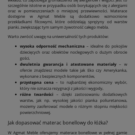
szczególnie istotne w przypadku osób borykających się z alergiami
oraz w pomieszczeniach o mniejszej przewiewności. Materace
dostępne w Agmat Meble są dodatkowo wzmocnione
przekładkami filcowymi, które oddzielają sprężyny od warstw
pianki, zwiększając tym samym żywotność całego mebla.
Warto zwrócić uwagę na uniwersalność tych produktów:
wysoka odporność mechaniczna
– idealne do pokojów
dziecięcych oraz obiektów noclegowych o dużym obrocie
gości,
dwuletnia gwarancja i atestowane materiały
– w
ofercie znajdziesz modele takie jak Eko czy Amerykanka,
wykonane z bezpiecznych komponentów,
przystępna cena
– to najbardziej ekonomiczny wybór,
który nie oznacza rezygnacji z jakości i wygody,
różne twardości
– dzięki zastosowaniu dodatkowych
warstw, jak np. wysokiej jakości pianka poliuretanowa,
możemy zaoferować modele o różnym stopniu miękkości
powierzchniowej.
Jak dopasować materac bonellowy do łóżka?
W Agmat Meble oferujemy materace bonellowe w pełnej gamie