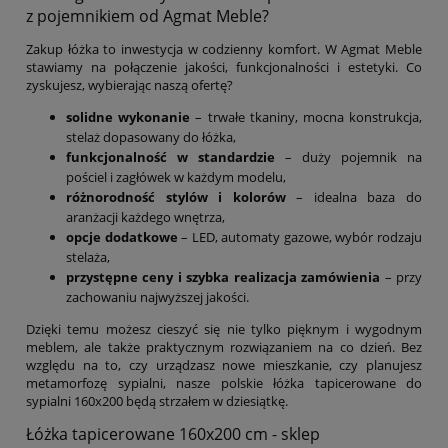
z pojemnikiem od Agmat Meble?
Zakup łóżka to inwestycja w codzienny komfort. W Agmat Meble
stawiamy na połączenie jakości, funkcjonalności i estetyki. Co
zyskujesz, wybierając naszą ofertę?
solidne wykonanie
– trwałe tkaniny, mocna konstrukcja,
stelaż dopasowany do łóżka,
funkcjonalność w standardzie
– duży pojemnik na
pościel i zagłówek w każdym modelu,
różnorodność stylów i kolorów
– idealna baza do
aranżacji każdego wnętrza,
opcje dodatkowe
– LED, automaty gazowe, wybór rodzaju
stelaża,
przystępne ceny i szybka realizacja zamówienia
– przy
zachowaniu najwyższej jakości.
Dzięki temu możesz cieszyć się nie tylko pięknym i wygodnym
meblem, ale także praktycznym rozwiązaniem na co dzień. Bez
względu na to, czy urządzasz nowe mieszkanie, czy planujesz
metamorfozę sypialni, nasze polskie łóżka tapicerowane do
sypialni 160x200 będą strzałem w dziesiątkę.
Łóżka tapicerowane 160x200 cm - sklep