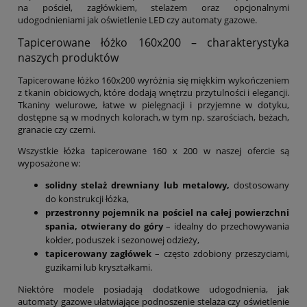
na pościel, zagłówkiem, stelażem oraz opcjonalnymi
udogodnieniami jak oświetlenie LED czy automaty gazowe.
Tapicerowane łóżko 160x200 – charakterystyka
naszych produktów
Tapicerowane łóżko 160x200 wyróżnia się miękkim wykończeniem
z tkanin obiciowych, które dodają wnętrzu przytulności i elegancji.
Tkaniny welurowe, łatwe w pielęgnacji i przyjemne w dotyku,
dostępne są w modnych kolorach, w tym np. szarościach, beżach,
granacie czy czerni.
Wszystkie łóżka tapicerowane 160 x 200 w naszej ofercie są
wyposażone w:
solidny stelaż drewniany lub metalowy,
dostosowany
do konstrukcji łóżka,
przestronny pojemnik na pościel na całej powierzchni
spania, otwierany do góry
– idealny do przechowywania
kołder, poduszek i sezonowej odzieży,
tapicerowany zagłówek
– często zdobiony przeszyciami,
guzikami lub kryształkami.
Niektóre modele posiadają dodatkowe udogodnienia, jak
automaty gazowe ułatwiające podnoszenie stelaża czy oświetlenie