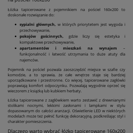
Łóżka tapicerowane z pojemnikiem na pościel 160x200 to
doskonałe rozwiązanie do:
sypialni głównych,
w których priorytetem jest wygoda i
przechowywanie,
pokojów gościnnych,
gdzie liczy się estetyka i
kompaktowe przechowywanie,
apartamentów i mieszkań na wynajem
–
funkcjonalność i łatwość utrzymania to duże atuty dla
najemców.
Pojemnik na pościel pozwala zaoszczędzić miejsce w szafie czy
komodzie, a to sprawia, że całe wnętrze staje się bardziej
uporządkowane i przestronne. Co więcej, tapicerowane zagłówki
poprawiają komfort odpoczynku. Pozwalają wygodnie oprzeć się
wieczorem z książką lub kubkiem herbaty.
Łóżka tapicerowane z zagłówkiem warto zestawić z drewnianymi
stolikami nocnymi, lekkimi zasłonami i lampkami w stylu
dopasowanym do całości aranżacji. Oświetlenie LED w niektórych
modelach może też pełnić funkcję dekoracyjną, podkreślając styl i
charakter pomieszczenia.
Dlaczego warto wybrać łóżko tapicerowane 160x200