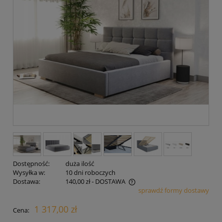
Dostępność:
duża ilość
Wysyłka w:
10 dni roboczych
Dostawa:
140,00 zł
- DOSTAWA
sprawdź formy dostawy
Cena nie zawiera ewentualnych kosztów płatności
1 317,00 zł
Cena: