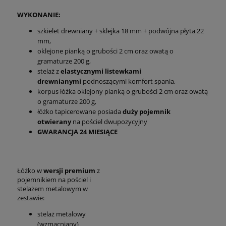
WYKONANIE:
szkielet drewniany + sklejka 18 mm + podwójna płyta 22
mm,
oklejone pianką o grubości 2 cm oraz owatą o
gramaturze 200 g,
stelaż z
elastycznymi listewkami
drewnianymi
podnoszącymi komfort spania,
korpus łóżka oklejony pianką o grubości 2 cm oraz owatą
o gramaturze 200 g,
łóżko tapicerowane posiada
duży pojemnik
otwierany
na pościel dwupozycyjny
GWARANCJA 24 MIESIĄCE
Łóżko w
wersji premium
z
pojemnikiem na pościel i
stelażem metalowym w
zestawie:
stelaż metalowy
(wzmacniany)