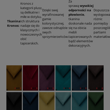
Za
Kronos z
sprawą
wysokiej
kategorii plusz,
Dzięki swej
odporności na
Dopuszcza 
są delikatne i
wyrafinowanej
płowienie
,
występowa
miłe w dotyku.
gamie
tkanina
różnic
Tkanina
Ich struktura
kolorystycznej,
doskonale nada
pomiędzy
Kronos:
nadaje się do
zawsze odnajdzie
się na obicia
poszczegó
klasycznych i
swych
mebli
partiami
nowoczesnych
sprzymierzeńców.
tapicerowanych
materiałów
obić
bądź elementów
tapicerskich.
dekoracyjnych.