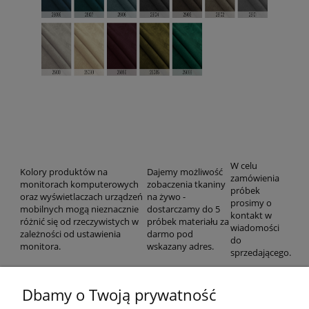
W celu
Kolory produktów na
Dajemy możliwość
zamówienia
monitorach komputerowych
zobaczenia tkaniny
próbek
oraz wyświetlaczach urządzeń
na żywo -
prosimy o
mobilnych mogą nieznacznie
dostarczamy do 5
kontakt w
różnić się od rzeczywistych w
próbek materiału za
wiadomości
zależności od ustawienia
darmo pod
do
monitora.
wskazany adres.
sprzedającego.
Dbamy o Twoją prywatność