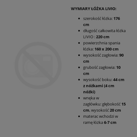
WYMIARY ŁÓŻKA LIVIO:
szerokość łóżka:
176
cm
długość całkowita łóżka
LIVIO :
220 cm
powierzchnia spania
łóżka:
160 x 200 cm
wysokość zagłowia:
90
cm
grubość zagłowia:
10
cm
wysokość boku:
44 cm
z nóżkami (4 cm
nóżki)
wnęka w
zagłówku: głębokość
15
cm
, wysokość
20 cm
materac wchodzi w
ramę łóżka
6-7 cm