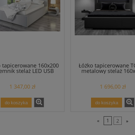
 tapicerowane 160x200
Łóżko tapicerowane 
emnik stelaż LED USB
metalowy stelaż 160
1 347,00 zł
1 696,00 zł
do koszyka
do koszyka
«
1
2
»