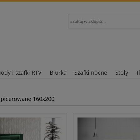
dy i szafki RTV
Biurka
Szafki nocne
Stoły
T
apicerowane 160x200