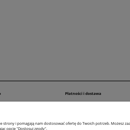
o
Płatności i dostawa
wienia
Czas realizacji zamówienia
konta
Dostawa
nia
Formy płatności
nie strony i pomagają nam dostosować ofertę do Twoich potrzeb. Możesz zaa
jąc opcję "Dostosuj zgody".