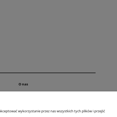
O nas
INSTAGRAM
FACEBOOK
Polityka prywatności
kceptować wykorzystanie przez nas wszystkich tych plików i przejść
O firmie