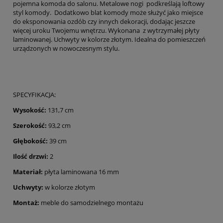
pojemna komoda do salonu. Metalowe nogi podkreślają loftowy
styl komody. Dodatkowo blat komody może służyć jako miejsce
do eksponowania ozdób czy innych dekoracji, dodając jeszcze
więcej uroku Twojemu wnętrzu. Wykonana z wytrzymałej płyty
laminowanej. Uchwyty w kolorze złotym. Idealna do pomieszczeń
urządzonych w nowoczesnym stylu.
SPECYFIKACJA:
Wysokość:
131,7 cm
Szerokość:
93,2 cm
Głębokość:
39 cm
Ilość drzwi:
2
Materiał:
płyta laminowana 16 mm
Uchwyty:
w kolorze złotym
Montaż:
meble do samodzielnego montażu