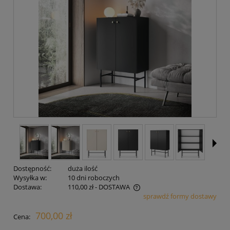
Dostępność:
duża ilość
Wysyłka w:
10 dni roboczych
Dostawa:
110,00 zł
- DOSTAWA
sprawdź formy dostawy
Cena nie zawiera ewentualnych kosztów płatności
700,00 zł
Cena: