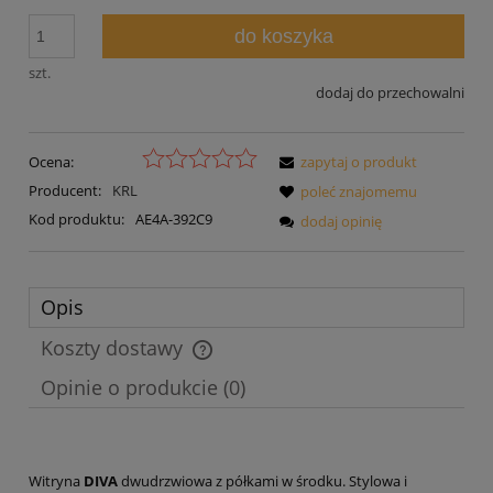
do koszyka
szt.
dodaj do przechowalni
Ocena:
zapytaj o produkt
Producent:
KRL
poleć znajomemu
Kod produktu:
AE4A-392C9
dodaj opinię
Opis
Koszty dostawy
Cena nie zawiera ewentualnych kosztów płatności
Opinie o produkcie (0)
Witryna
DIVA
dwudrzwiowa z półkami w środku. Stylowa i