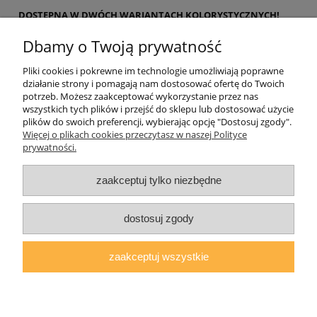
DOSTĘPNA W DWÓCH WARIANTACH KOLORYSTYCZNYCH!
KOMODA POCHODZI Z KOLEKCJI MEBLI
DIVA
, w skład której
Dbamy o Twoją prywatność
wchodzi: KOMODA3, RTV, WITRYNA, TOALETKA, STOLIK NOCNY,
KOMODA2.
Pliki cookies i pokrewne im technologie umożliwiają poprawne
działanie strony i pomagają nam dostosować ofertę do Twoich
Pomoc
potrzeb. Możesz zaakceptować wykorzystanie przez nas
wszystkich tych plików i przejść do sklepu lub dostosować użycie
plików do swoich preferencji, wybierając opcję "Dostosuj zgody".
Moje konto
Więcej o plikach cookies przeczytasz w naszej Polityce
prywatności.
Płatności i dostawa
zaakceptuj tylko niezbędne
O nas
dostosuj zgody
zaakceptuj wszystkie
AGMAT MEBLE Mateusz Kuźmicz
| ul.Zacisze 1a/3, 63-600 Kępno,
woj. wielkopolskie | E-mail:
sklep@agmatmeble.pl
Tel.:
790344333
|
NIP: 6192047330 REGON: 381733300
pokaż pełną wersję strony