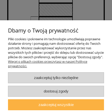
Dbamy o Twoją prywatność
Pliki cookies i pokrewne im technologie umożliwiają poprawne
działanie strony i pomagają nam dostosować ofertę do Twoich
Pomoc
potrzeb. Możesz zaakceptować wykorzystanie przez nas
wszystkich tych plików i przejść do sklepu lub dostosować użycie
plików do swoich preferencji, wybierając opcję "Dostosuj zgody".
Moje konto
Więcej o plikach cookies przeczytasz w naszej Polityce
prywatności.
Płatności i dostawa
zaakceptuj tylko niezbędne
O nas
dostosuj zgody
zaakceptuj wszystkie
AGMAT MEBLE Mateusz Kuźmicz
| ul.Zacisze 1a/3, 63-600 Kępno,
woj. wielkopolskie | E-mail:
sklep@agmatmeble.pl
Tel.:
790344333
|