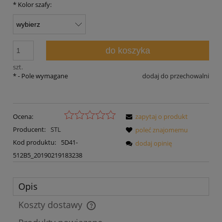
*
Kolor szafy:
do koszyka
szt.
*
- Pole wymagane
dodaj do przechowalni
Ocena:
zapytaj o produkt
Producent:
STL
poleć znajomemu
Kod produktu:
5D41-
dodaj opinię
512B5_20190219183238
Opis
Koszty dostawy
Cena nie zawiera ewentualnych kosztów płatności