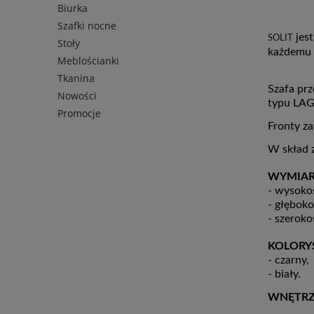
Biurka
Szafki nocne
jest
SOLIT
Stoły
każdemu z
Meblościanki
Tkanina
Szafa pr
Nowości
typu LAG
Promocje
Fronty z
W skład z
WYMIAR
- wysoko
- głęboko
- szeroko
KOLORY
- czarny,
- biały.
WNĘTRZ