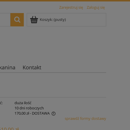
Zarejestruj się
Zaloguj się
Koszyk:
(pusty)
kanina
Kontakt
ć:
duża ilość
:
10 dni roboczych
170,00 zł
- DOSTAWA
sprawdź formy dostawy
iera ewentualnych kosztów
610,00 zł