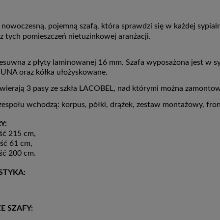
 nowoczesną, pojemną szafą, która sprawdzi się w każdej sypial
 tych pomieszczeń nietuzinkowej aranżacji.
zesuwna z płyty laminowanej 16 mm. Szafa wyposażona jest w s
UNA oraz kółka ułożyskowane.
awierają 3 pasy ze szkła LACOBEL, nad którymi można zamontow
espołu wchodzą: korpus, półki, drążek, zestaw montażowy, fron
Y:
ść 215 cm,
ść 61 cm,
ść 200 cm.
STYKA:
E SZAFY: