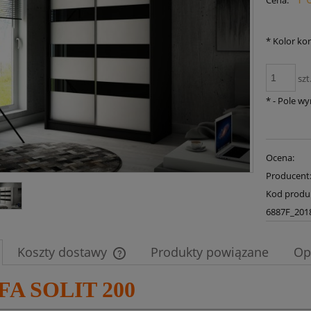
Cena:
płatności
*
Kolor ko
szt
*
- Pole w
Ocena:
Producent
Kod produ
6887F_201
Koszty dostawy
Produkty powiązane
Op
FA SOLIT 200
Cena nie zawiera ewentualnych kosztów
płatności