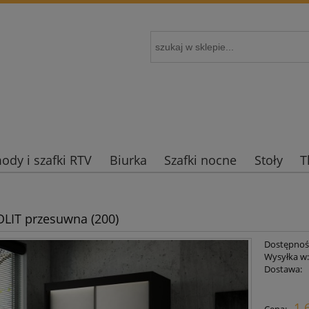
dy i szafki RTV
Biurka
Szafki nocne
Stoły
T
OLIT przesuwna (200)
Dostępnoś
Wysyłka w
Dostawa:
Cena nie zaw
1 