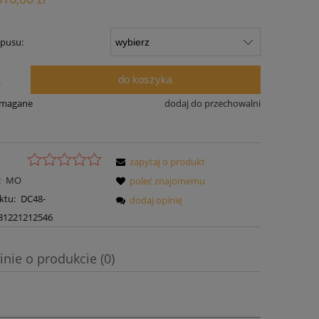
rpusu:
do koszyka
.
ymagane
dodaj do przechowalni
zapytaj o produkt
:
MO
poleć znajomemu
ktu:
DC48-
dodaj opinię
81221212546
inie o produkcie (0)