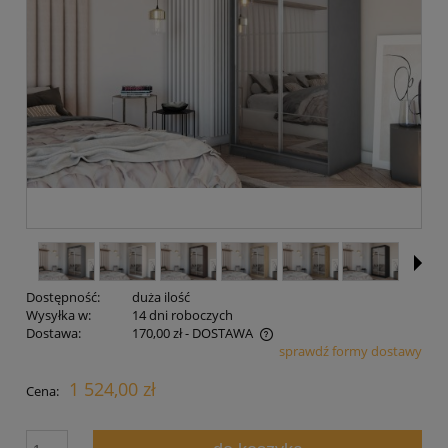
Dostępność:
duża ilość
Wysyłka w:
14 dni roboczych
Dostawa:
170,00 zł
- DOSTAWA
sprawdź formy dostawy
Cena nie zawiera ewentualnych kosztów płatności
1 524,00 zł
Cena: