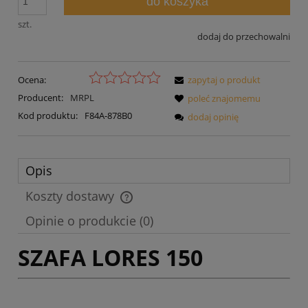
do koszyka
szt.
dodaj do przechowalni
Ocena:
zapytaj o produkt
Producent:
MRPL
poleć znajomemu
Kod produktu:
F84A-878B0
dodaj opinię
Opis
Koszty dostawy
Cena nie zawiera ewentualnych kosztów płatności
Opinie o produkcie (0)
SZAFA LORES 150