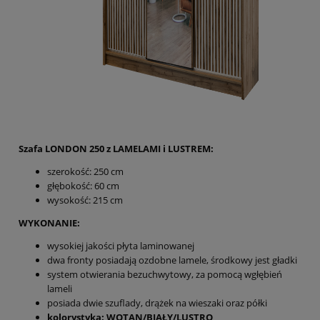
Szafa LONDON 250 z LAMELAMI i LUSTREM:
szerokość: 250 cm
głębokość: 60 cm
wysokość: 215 cm
WYKONANIE:
wysokiej jakości płyta laminowanej
dwa fronty posiadają ozdobne lamele, środkowy jest gładki
system otwierania bezuchwytowy, za pomocą wgłębień
lameli
posiada dwie szuflady, drążek na wieszaki oraz półki
kolorystyka: WOTAN/BIAŁY/LUSTRO