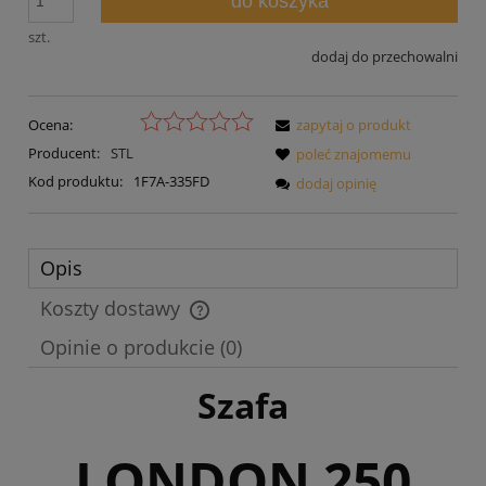
do koszyka
szt.
dodaj do przechowalni
Ocena:
zapytaj o produkt
Producent:
STL
poleć znajomemu
Kod produktu:
1F7A-335FD
dodaj opinię
Opis
Koszty dostawy
Cena nie zawiera ewentualnych kosztów płatności
Opinie o produkcie (0)
Szafa
LONDON 250