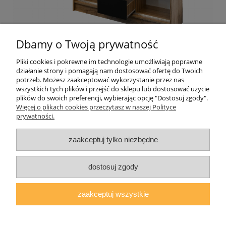
Dbamy o Twoją prywatność
Pliki cookies i pokrewne im technologie umożliwiają poprawne
działanie strony i pomagają nam dostosować ofertę do Twoich
Pomoc
potrzeb. Możesz zaakceptować wykorzystanie przez nas
wszystkich tych plików i przejść do sklepu lub dostosować użycie
plików do swoich preferencji, wybierając opcję "Dostosuj zgody".
Moje konto
Więcej o plikach cookies przeczytasz w naszej Polityce
prywatności.
Płatności i dostawa
zaakceptuj tylko niezbędne
O nas
dostosuj zgody
zaakceptuj wszystkie
AGMAT MEBLE Mateusz Kuźmicz
| ul.Zacisze 1a/3, 63-600 Kępno,
woj. wielkopolskie | E-mail:
sklep@agmatmeble.pl
Tel.:
790344333
|
NIP: 6192047330 REGON: 381733300