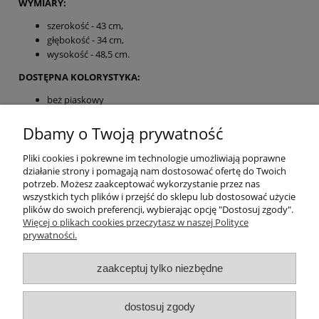
WYMIARY:
szerokość - 43 cm,
głębokość - 34 cm,
wysokość - 48,5 cm.
DOSTĘPNA KOLORYSTYKA:
beż piaskowy
butelkowa zieleń
Dbamy o Twoją prywatność
* W wiadomości do sprzedającego, prosimy, o podanie
wybarwienia.
Pliki cookies i pokrewne im technologie umożliwiają poprawne
działanie strony i pomagają nam dostosować ofertę do Twoich
Pomoc
potrzeb. Możesz zaakceptować wykorzystanie przez nas
wszystkich tych plików i przejść do sklepu lub dostosować użycie
plików do swoich preferencji, wybierając opcję "Dostosuj zgody".
Moje konto
Więcej o plikach cookies przeczytasz w naszej Polityce
prywatności.
Płatności i dostawa
zaakceptuj tylko niezbędne
O nas
dostosuj zgody