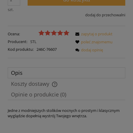
szt.
dodaj do przechowalni
Ocena:
zapytaj o produkt
Producent:
STL
poleć znajomemu
Kod produktu:
246C-76607
dodaj opinię
Opis
Koszty dostawy
Cena nie zawiera ewentualnych kosztów płatności
Opinie o produkcie (0)
Jedne z modniejszych stolików nocnych o prostym i klasycznym
wyglądzie dopełnią wystrój Twojego wnętrza.