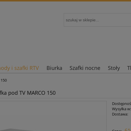
dy i szafki RTV
Biurka
Szafki nocne
Stoły
T
 150
afka pod TV MARCO 150
Dostępnoś
Wysyłka w
Dostawa:
Cena nie zaw
61