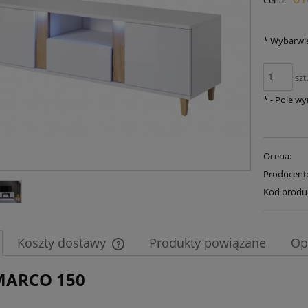
Cena:
płatności
*
Wybarwie
szt
*
- Pole w
Ocena:
Producent
Kod produ
Koszty dostawy
Produkty powiązane
Op
MARCO 150
Cena nie zawiera ewentualnych kosztów
płatności