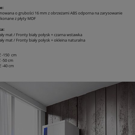
e:
minowana o grubości 16 mm z obrzeżami ABS odporna na zarysowanie
ykonane z płyty MDF
ka:
ały mat / Fronty biały połysk + czarna wstawka
ały mat / Fronty biały połysk + okleina naturalna
ć -150 cm
 -50 cm
ć -40 cm