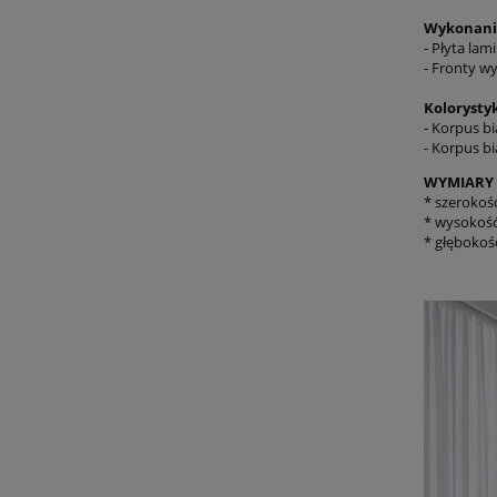
Wykonani
- Płyta la
- Fronty w
Kolorysty
- Korpus bi
- Korpus bi
WYMIARY
* szerokoś
* wysokość
* głębokoś