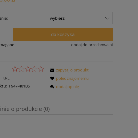
nie:
do koszyka
.
ymagane
dodaj do przechowalni
zapytaj o produkt
:
KRL
poleć znajomemu
ktu:
F947-401B5
dodaj opinię
inie o produkcie (0)