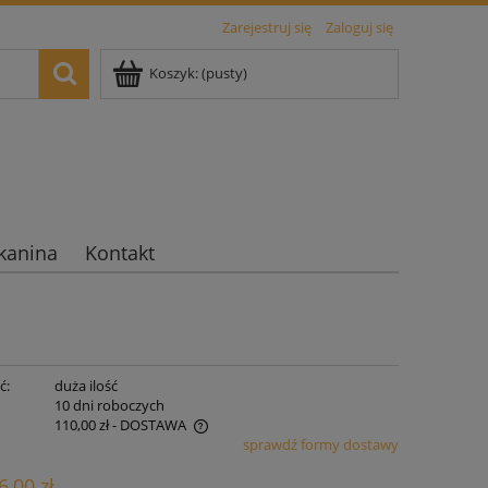
Zarejestruj się
Zaloguj się
Koszyk:
(pusty)
kanina
Kontakt
ć:
duża ilość
:
10 dni roboczych
110,00 zł
- DOSTAWA
sprawdź formy dostawy
iera ewentualnych kosztów
6,00 zł