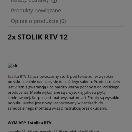
Cena nie zawiera ewentualnych kosztów płatności
Produkty powiązane
Opinie o produkcie (0)
2x STOLIK RTV 12
Szafka RTV 12 to nowoczesny stolik pod telewizor w wysokim
połysku idealnie nadający się do każdego salonu. Produkt objęty
jest 2 letnią gwarancją i co bardzo ważne pochodzi od Polskiego
producenta. Meble wykonane są z wysokiej jakości płyty
laminowanej. Korpus jest matowy, natomiast Fronty są wysokim
połysku. Mebel jest nowy i zapakowany w paczkach do
samodzielnego montażu wraz z instrukcją oraz okuciami.
WYMIARY 1 stolika RTV
szerokość 100 cm, wysokość 35 cm, głębokość 45 cm