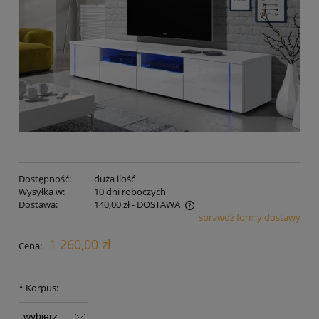
Dostępność:
duża ilość
Wysyłka w:
10 dni roboczych
Dostawa:
140,00 zł
- DOSTAWA
sprawdź formy dostawy
Cena nie zawiera ewentualnych kosztów płatności
1 260,00 zł
Cena:
*
Korpus: