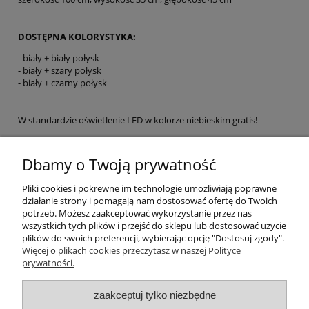
DOSTĘPNA KOLORYSTYKA:
- biały + biały połysk
- biały + szary połysk
- biały + czarny połysk
W standardzie oświetlenie LED w kolorze niebieskim gratis!
MOŻLIWOŚĆ ZAKUPU POJEDYNCZEGO STOLIKA RTV 12
Dbamy o Twoją prywatność
Pliki cookies i pokrewne im technologie umożliwiają poprawne
działanie strony i pomagają nam dostosować ofertę do Twoich
Pomoc
potrzeb. Możesz zaakceptować wykorzystanie przez nas
wszystkich tych plików i przejść do sklepu lub dostosować użycie
plików do swoich preferencji, wybierając opcję "Dostosuj zgody".
Moje konto
Więcej o plikach cookies przeczytasz w naszej Polityce
prywatności.
Płatności i dostawa
zaakceptuj tylko niezbędne