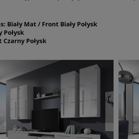
s: Biały Mat / Front Biały Połysk Góra
arny Połysk Dół : k
nt Czarny Połysk