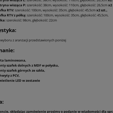
tryna wisząca P:
szerokość: 38cm, wysokość: 110cm, głębokość: 26,5cm
x2 
afka RTV:
szerokość: 100cm, wysokość: 35cm, głębokość: 45,5cm
x2 szt.,
afka RTV z półką:
szerokość: 100cm, wysokość: 35cm, głębokość: 45,5cm,
łka:
szerokość: 98cm, głębokość: 22cm
ystyka:
 wyboru z aranżacji przedstawionych poniżej
anie:
yta laminowana,
onty szafek dolnych z MDF w połysku,
onty szafek górnych ze szkła,
hwyty z PCV,
wietlenie LED w zestawie
a:
iencie, składając zamówienie prosimy o podanie w wiadomości dla spr