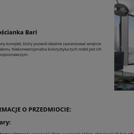
ścianka Bari
y komplet, który pozwoli idealnie zaaranżować wnętrze
alonu. Niekonwencjonalna kolorystyka tych mebli jest ich
rozpoznawczym.
RMACJE O PRZEDMIOCIE:
ary:
tryna wisząca L:
szerokość: 38cm, wysokość: 110cm, głębokość: 26,5cm
x2 