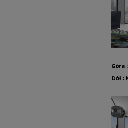
Góra 
Dół :