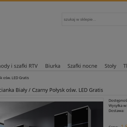
dy i szafki RTV
Biurka
Szafki nocne
Stoły
T
k ośw. LED Gratis
ianka Biały / Czarny Połysk ośw. LED Gratis
Dostępnoś
Wysyłka w
Dostawa:
Cena nie zaw
1 