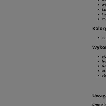
Wi
Sz
Sz
Pó
Kolor
do
Wykon
pł
fr
fr
uc
oś
Uwag
Drogi Kl