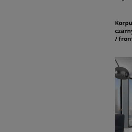
Korpu
cz
/ fro