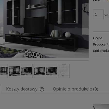
Cena:
płatności
szt
Ocena:
Producent
Kod produ
Koszty dostawy
Opinie o produkcie (0)
Cena nie zawiera ewentualnych kosztów
płatności