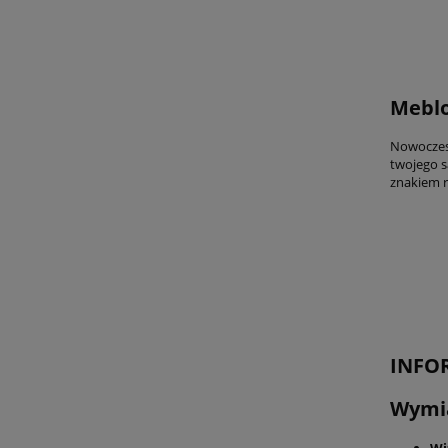
Meblo
Nowoczesn
twojego s
znakiem 
INFO
Wymi
Wi