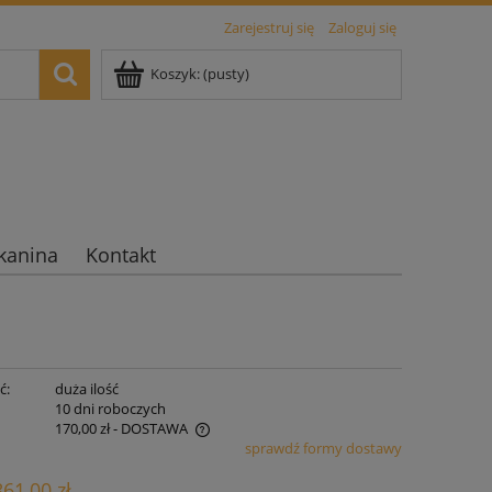
Zarejestruj się
Zaloguj się
Koszyk:
(pusty)
kanina
Kontakt
ć:
duża ilość
:
10 dni roboczych
170,00 zł
- DOSTAWA
sprawdź formy dostawy
iera ewentualnych kosztów
861,00 zł