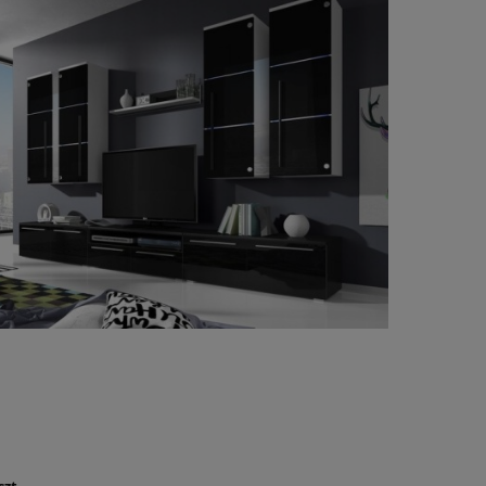
szt.,