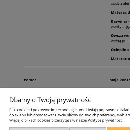
osób z aler
Materac 
Bawełna
-
wentylację
Owcza we
wełną pole
Ocieplina
Materac u
Pomoc
Moje kont
Zwroty i reklamacje
Twoje zamó
Dbamy o Twoją prywatność
Regulamin
Ustawienia 
Przechowal
Pliki cookies i pokrewne im technologie umożliwiają poprawne działa
do sklepu lub dostosować użycie plików do swoich preferencji, wybiera
Więcej o plikach cookies przeczytasz w naszej Polityce prywatności.