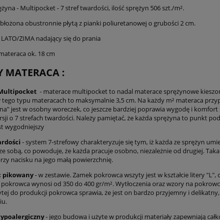
żyna - Multipocket - 7 stref twardości, ilość sprężyn 506 szt./m².
błożona obustronnie płytą z pianki poliuretanowej o grubości 2 cm.
 LATO/ZIMA nadający się do prania
ateraca ok. 18 cm
Y MATERACA :
Multipocket
- materace multipocket to nadal materace sprężynowe kieszonko
 tego typu materacach to maksymalnie 3,5 cm. Na każdy m² materaca przypa
a" jest w osobny woreczek, co jeszcze bardziej poprawia wygodę i komfort 
sji o 7 strefach twardości. Należy pamiętać, że każda sprężyna to punkt pod
st wygodniejszy
ardości
- system 7-strefowy charakteryzuje się tym, iż każda ze sprężyn umi
e sobą, co powoduje, że każda pracuje osobno, niezależnie od drugiej. Taka
rzy nacisku na jego małą powierzchnię.
c pikowany
- w zestawie. Zamek pokrowca wszyty jest w kształcie litery "L",
pokrowca wynosi od 350 do 400 gr/m². Wytłoczenia oraz wzory na pokrowc
ytej do produkcji pokrowca sprawia, że jest on bardzo przyjemny i delikat
iu.
ypoalergiczny
- jego budowa i użyte w produkcji materiały zapewniają całko