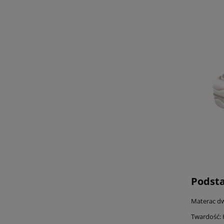
Podst
Materac dw
Twardość: