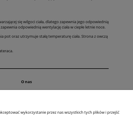
arzającej się wilgoci ciała, dlatego zapewnia jego odpowiednią
zapewnia odpowiednią wentylację ciała w ciepłe letnie noce.
a pot oraz utrzymuje stałą temperaturę ciała. Strona z owczą
ateraca.
O nas
INSTAGRAM
FACEBOOK
Polityka prywatności
kceptować wykorzystanie przez nas wszystkich tych plików i przejść
O firmie
Kontakt
Blog