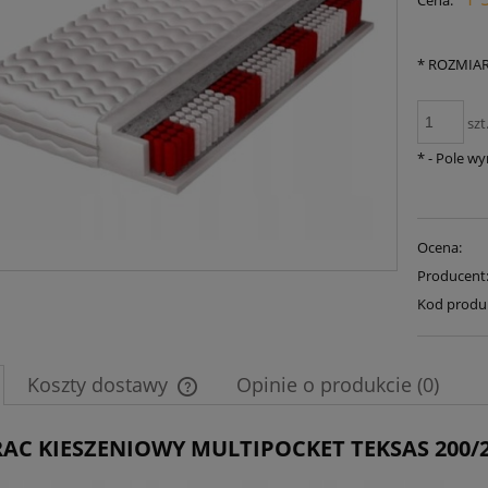
Cena:
płatności
*
ROZMIAR
szt
*
- Pole w
Ocena:
Producent
Kod produ
Koszty dostawy
Opinie o produkcie (0)
Cena nie zawiera ewentualnych kosztów
AC KIESZENIOWY MULTIPOCKET TEKSAS 200/
płatności