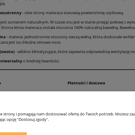
gią.
dwustronny
- obie strony materaca stanowią powierzchnię użytkową.
 jest surowcem naturalnym. W czasie snu jest w stanie przejąć połowę z wytw
. Strona letnia materaca została otoczona 100% naturalną bawełną. Bawełna 
łna
- materac jednostronnie otoczony owczą wełną, która doskonale wchłani
cana jest na chłodne zimowe noce.
 (owata)
- włókno klimatyzujące, które zapewnia odpowiednią wentylację m
niwersalny
o średniej twardości.
o
Płatności i dostawa
wienia
Czas realizacji zamówienia
konta
Dostawa
nia
Formy płatności
nie strony i pomagają nam dostosować ofertę do Twoich potrzeb. Możesz zaa
jąc opcję "Dostosuj zgody".