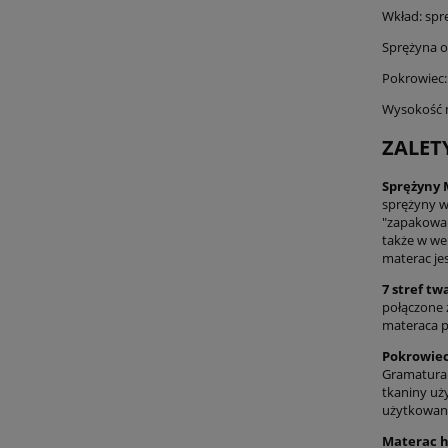
Wkład: sprę
Sprężyna o
Pokrowiec:
Wysokość m
ZALET
Sprężyny 
sprężyny w
"zapakowan
także w wer
materac je
7 stref tw
połączone z
materaca p
Pokrowie
Gramatura 
tkaniny uż
użytkowan
Materac h