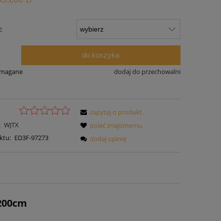
:
do koszyka
.
ymagane
dodaj do przechowalni
zapytaj o produkt
:
WJTX
poleć znajomemu
ktu:
ED3F-97273
dodaj opinię
200cm