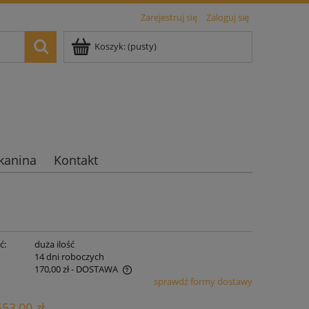
Zarejestruj się
Zaloguj się
Koszyk:
(pusty)
kanina
Kontakt
ć:
duża ilość
:
14 dni roboczych
170,00 zł
- DOSTAWA
sprawdź formy dostawy
iera ewentualnych kosztów
553,00 zł