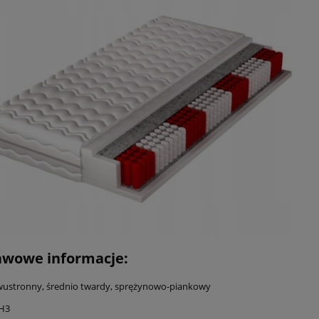
awowe informacje:
ustronny, średnio twardy, sprężynowo-piankowy
 H3