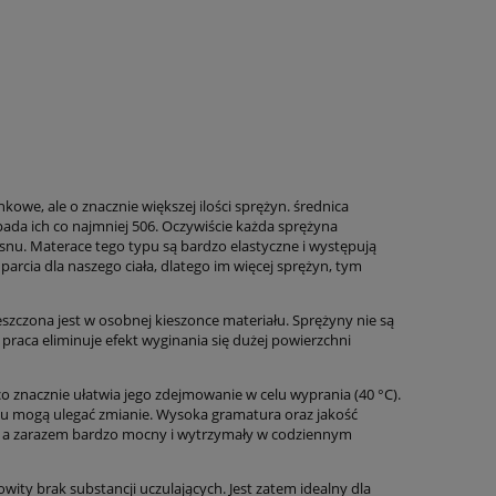
we, ale o znacznie większej ilości sprężyn. średnica
da ich co najmniej 506. Oczywiście każda sprężyna
snu. Materace tego typu są bardzo elastyczne i występują
parcia dla naszego ciała, dlatego im więcej sprężyn, tym
eszczona jest w osobnej kieszonce materiału. Sprężyny nie są
 praca eliminuje efekt wyginania się dużej powierzchni
 co znacznie ułatwia jego zdejmowanie w celu wyprania (40 °C).
u mogą ulegać zmianie. Wysoka gramatura oraz jakość
ny, a zarazem bardzo mocny i wytrzymały w codziennym
wity brak substancji uczulających. Jest zatem idealny dla