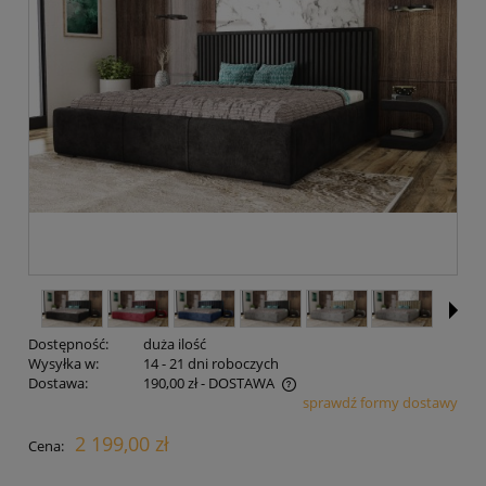
Dostępność:
duża ilość
Wysyłka w:
14 - 21 dni roboczych
Dostawa:
190,00 zł
- DOSTAWA
sprawdź formy dostawy
Cena nie zawiera ewentualnych kosztów płatności
2 199,00 zł
Cena: