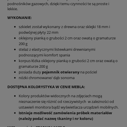
podnośników gazowych, dzięki temu czynności te są proste i
lekkie.
WYKONANIE:
szkielet został wykonany z drewna oraz sklejki 18 mm i
podwójnej płyty 22 mm
oklejony pianką o grubości 2 cm oraz owatą o gramaturze
200 g
stelaż z elastycznymi listewkami drewnianymi
podnoszącymi komfort spania
korpus łóżka oklejony pianką o grubości 2 cm oraz owatą o
gramaturze 200 g
posiada duży
pojemnik otwierany
na pościel
nóżki chromowane/ dąb sonoma
DOSTĘPNA KOLORYSTYKA W CENIE MEBLA:
Kolory produktów widocznych na zdjęciach mogą
nieznaczenie się różnić od rzeczywistych w zależności od
ustawień monitora bądź wyświetlacza urządzeń mobilnych.
Istnieje możliwość zamówienia próbek materiałów
(należy podać nazwę tkaniny i nr koloru)