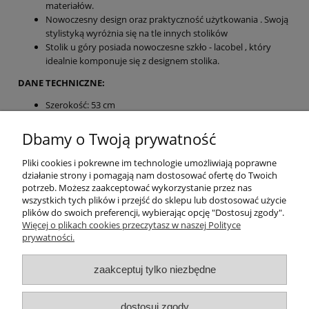
materiałów.
Nowoczesny design oraz praktyczność użytkowania . Swoją
stylistyką wyróżnia się na tle innych stolików
Stolik u góry posiada nowoczesne szkło - lacobel , który
idealnie komponuje się z designem stolika.
DANE TECHNICZNE:
Szerokość: 53 cm
Wysokość: 43 cm
Głębokość: 43 cm
Dbamy o Twoją prywatność
Numer oferty:
CENA 349 zł.
Pliki cookies i pokrewne im technologie umożliwiają poprawne
działanie strony i pomagają nam dostosować ofertę do Twoich
Pomoc
potrzeb. Możesz zaakceptować wykorzystanie przez nas
wszystkich tych plików i przejść do sklepu lub dostosować użycie
plików do swoich preferencji, wybierając opcję "Dostosuj zgody".
Moje konto
Więcej o plikach cookies przeczytasz w naszej Polityce
prywatności.
Płatności i dostawa
zaakceptuj tylko niezbędne
O nas
dostosuj zgody