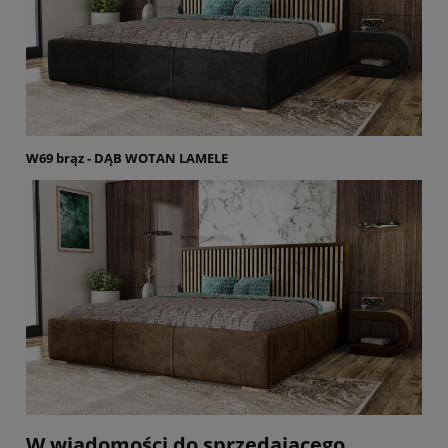
W69 brąz - DĄB WOTAN LAMELE
W wiadomości do sprzedającego