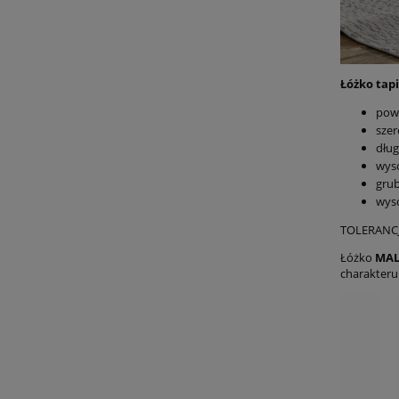
Łóżko tap
powi
szer
dług
wys
grub
wyso
TOLERANCJA
Łóżko
MA
charakteru 