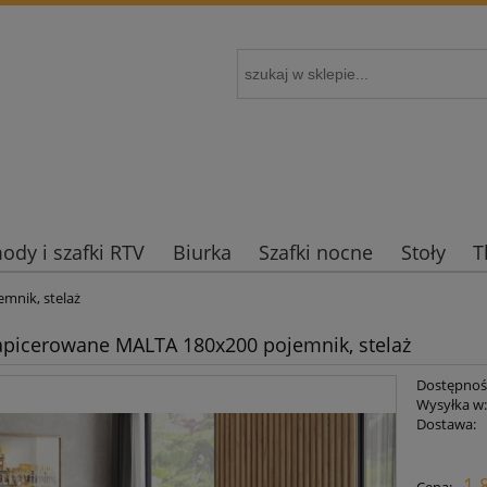
dy i szafki RTV
Biurka
Szafki nocne
Stoły
T
mnik, stelaż
apicerowane MALTA 180x200 pojemnik, stelaż
Dostępnoś
Wysyłka w
Dostawa:
Cena nie zaw
1 