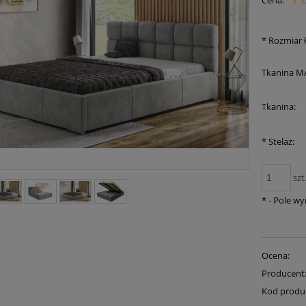
Cena:
płatności
*
Rozmiar ł
Tkanina M
Tkanina:
*
Stelaż:
szt
*
- Pole w
Ocena:
Producent
Kod produ