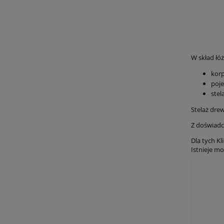
W skład łó
korp
poje
stel
Stelaż dre
Z doświadc
Dla tych K
Istnieje m