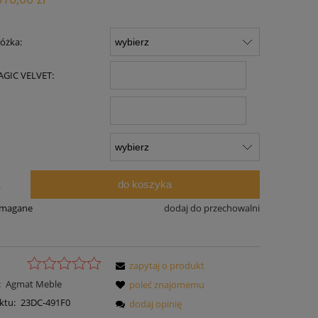
óżka:
AGIC VELVET:
do koszyka
.
ymagane
dodaj do przechowalni
zapytaj o produkt
:
Agmat Meble
poleć znajomemu
ktu:
23DC-491F0
dodaj opinię