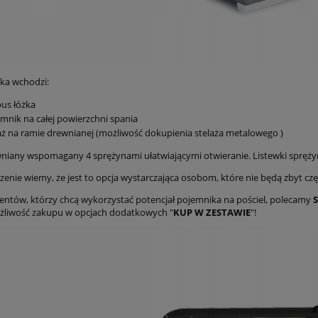
żka wchodzi:
us łóżka
mnik na całej powierzchni spania
aż na ramie drewnianej (możliwość dokupienia stelaża metalowego )
wniany wspomagany 4 sprężynami ułatwiającymi otwieranie. Listewki sprę
zenie wiemy, że jest to opcja wystarczająca osobom, które nie będą zbyt cz
lientów, którzy chcą wykorzystać potencjał pojemnika na pościel, polecamy
ożliwość zakupu w opcjach dodatkowych "
KUP W ZESTAWIE
"!