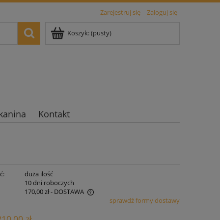
Zarejestruj się
Zaloguj się
Koszyk:
(pusty)
kanina
Kontakt
ć:
duża ilość
:
10 dni roboczych
170,00 zł
- DOSTAWA
sprawdź formy dostawy
iera ewentualnych kosztów
810,00 zł