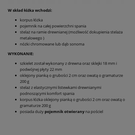
W skład łóżka wchodzi:
korpus łóżka
pojemnik na całej powierzchni spania
stelaż na ramie drewnianej (możliwość dokupienia stelaża
metalowego )
nóżki chromowane lub dąb sonoma
WYKONANIE:
szkielet został wykonany z drewna oraz sklejki 18 mm i
podwójnej płyty 22 mm
oklejony pianką o grubości 2 cm oraz owatą o gramaturze
200 g
stelaż z elastycznymi listewkami drewnianymi
podnoszącymi komfort spania
korpus łóżka oklejony pianką o grubości 2 cm oraz owatą o
gramaturze 200 g
posiada duży
pojemnik otwierany
na pościel