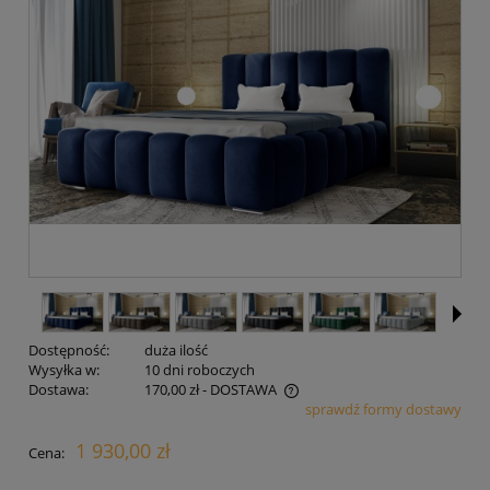
Dostępność:
duża ilość
Wysyłka w:
10 dni roboczych
Dostawa:
170,00 zł
- DOSTAWA
sprawdź formy dostawy
Cena nie zawiera ewentualnych kosztów płatności
1 930,00 zł
Cena: