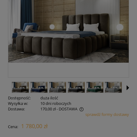
Dostępność:
duża ilość
Wysyłka w:
10 dni roboczych
Dostawa:
170,00 zł
- DOSTAWA
sprawdź formy dostawy
Cena nie zawiera ewentualnych kosztów płatności
1 780,00 zł
Cena: