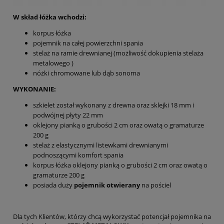
W skład łóżka wchodzi:
korpus łóżka
pojemnik na całej powierzchni spania
stelaż na ramie drewnianej (możliwość dokupienia stelaża
metalowego )
nóżki chromowane lub dąb sonoma
WYKONANIE:
szkielet został wykonany z drewna oraz sklejki 18 mm i
podwójnej płyty 22 mm
oklejony pianką o grubości 2 cm oraz owatą o gramaturze
200 g
stelaż z elastycznymi listewkami drewnianymi
podnoszącymi komfort spania
korpus łóżka oklejony pianką o grubości 2 cm oraz owatą o
gramaturze 200 g
posiada duży
pojemnik otwierany
na pościel
Dla tych Klientów, którzy chcą wykorzystać potencjał pojemnika na