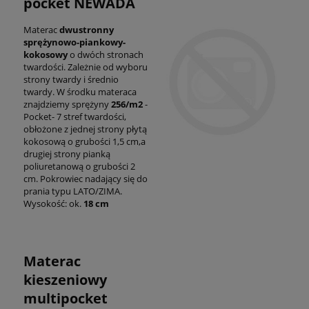
pocket NEWADA
Materac
dwustronny
sprężynowo-piankowy-
kokosowy
o dwóch stronach
twardości. Zależnie od wyboru
strony twardy i średnio
twardy. W środku materaca
znajdziemy sprężyny
256/m2
-
Pocket- 7 stref twardości,
obłożone z jednej strony płytą
kokosową o grubości 1,5 cm,a
drugiej strony pianką
poliuretanową o grubości 2
cm. Pokrowiec nadający się do
prania typu LATO/ZIMA.
Wysokość: ok.
18 cm
Materac
kieszeniowy
multipocket