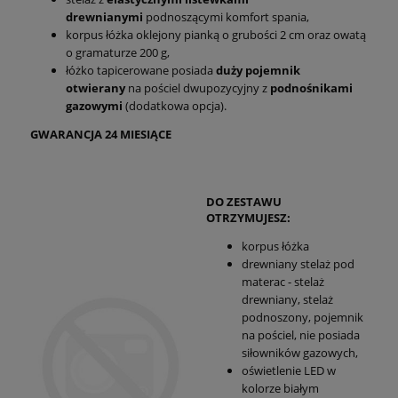
drewnianymi
podnoszącymi komfort spania,
korpus łóżka oklejony pianką o grubości 2 cm oraz owatą
o gramaturze 200 g,
łóżko tapicerowane posiada
duży pojemnik
otwierany
na pościel dwupozycyjny z
podnośnikami
gazowymi
(dodatkowa opcja).
GWARANCJA 24 MIESIĄCE
DO ZESTAWU
OTRZYMUJESZ:
korpus łóżka
drewniany stelaż pod
materac - stelaż
drewniany, stelaż
podnoszony, pojemnik
na pościel, nie posiada
siłowników gazowych,
oświetlenie LED w
kolorze białym