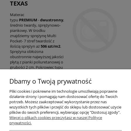
TEXAS
Materac
typu
PREMIUM
-
dwustronny
,
średnio twardy, sprężynowo-
piankowy. W środku
znajdziemy sprężynę Multi
Pocket- 7 stref twardość z
ilością sprężyn aż
506 szt/m2
.
Sprężyna obłożona
obustronnie najwyższej jakości
płytą z pianki poliuretanowej o
grubości 2 cm. Pokrowiec typu
LATO/ZIMA nadający się do
prania. Wysokość materac to
Dbamy o Twoją prywatność
ok.
18 cm.
Pliki cookies i pokrewne im technologie umożliwiają poprawne
działanie strony i pomagają nam dostosować ofertę do Twoich
Pomoc
potrzeb. Możesz zaakceptować wykorzystanie przez nas
wszystkich tych plików i przejść do sklepu lub dostosować użycie
plików do swoich preferencji, wybierając opcję "Dostosuj zgody".
Moje konto
Więcej o plikach cookies przeczytasz w naszej Polityce
prywatności.
Płatności i dostawa