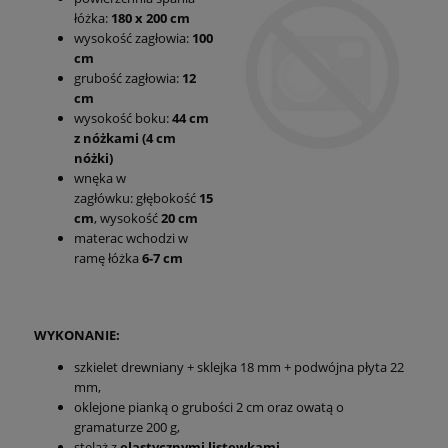
łóżka:
180 x 200 cm
wysokość zagłowia:
100
cm
grubość zagłowia:
12
cm
wysokość boku:
44 cm
z nóżkami (4 cm
nóżki)
wnęka w
zagłówku: głębokość
15
cm
, wysokość
20 cm
materac wchodzi w
ramę łóżka
6-7 cm
WYKONANIE:
szkielet drewniany + sklejka 18 mm + podwójna płyta 22
mm,
oklejone pianką o grubości 2 cm oraz owatą o
gramaturze 200 g,
stelaż z
elastycznymi listewkami