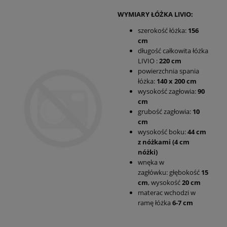
WYMIARY ŁÓŻKA LIVIO:
szerokość łóżka:
156
cm
długość całkowita łóżka
LIVIO :
220 cm
powierzchnia spania
łóżka:
140 x 200 cm
wysokość zagłowia:
90
cm
grubość zagłowia:
10
cm
wysokość boku:
44 cm
z nóżkami (4 cm
nóżki)
wnęka w
zagłówku: głębokość
15
cm
, wysokość
20 cm
materac wchodzi w
ramę łóżka
6-7 cm