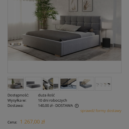
Dostępność:
duża ilość
Wysyłka w:
10 dni roboczych
Dostawa:
140,00 zł
- DOSTAWA
sprawdź formy dostawy
Cena nie zawiera ewentualnych kosztów płatności
1 267,00 zł
Cena: