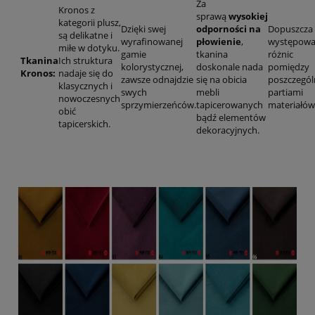
Za
Kronos z
sprawą
wysokiej
kategorii plusz,
Dzięki swej
odporności na
Dopuszcza 
są delikatne i
wyrafinowanej
płowienie
,
występowa
miłe w dotyku.
gamie
tkanina
różnic
Tkanina
Ich struktura
kolorystycznej,
doskonale nada
pomiędzy
Kronos:
nadaje się do
zawsze odnajdzie
się na obicia
poszczegó
klasycznych i
swych
mebli
partiami
nowoczesnych
sprzymierzeńców.
tapicerowanych
materiałów
obić
bądź elementów
tapicerskich.
dekoracyjnych.