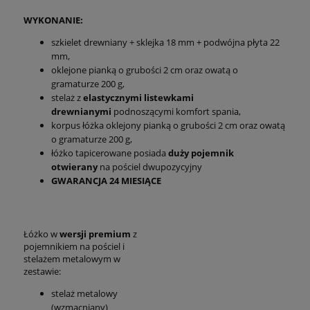
WYKONANIE:
szkielet drewniany + sklejka 18 mm + podwójna płyta 22
mm,
oklejone pianką o grubości 2 cm oraz owatą o
gramaturze 200 g,
stelaż z
elastycznymi listewkami
drewnianymi
podnoszącymi komfort spania,
korpus łóżka oklejony pianką o grubości 2 cm oraz owatą
o gramaturze 200 g,
łóżko tapicerowane posiada
duży pojemnik
otwierany
na pościel dwupozycyjny
GWARANCJA 24 MIESIĄCE
Łóżko w
wersji premium
z
pojemnikiem na pościel i
stelażem metalowym w
zestawie:
stelaż metalowy
(wzmacniany)