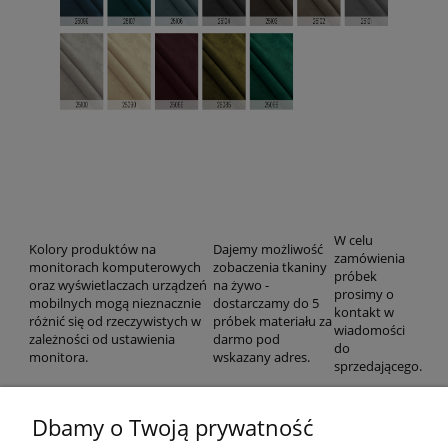
W celu
Kolory produktów na
Dajemy możliwość
zamówienia
monitorach komputerowych
zobaczenia tkaniny
próbek
oraz wyświetlaczach urządzeń
na żywo -
prosimy o
mobilnych mogą nieznacznie
dostarczamy do 5
kontakt w
różnić się od rzeczywistych w
próbek materiału za
wiadomości
zależności od ustawienia
darmo pod
do
monitora.
wskazany adres.
sprzedającego.
Dbamy o Twoją prywatność