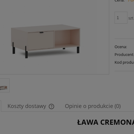
Cena:
płatności
szt
Ocena:
Producent
Kod produ
Koszty dostawy
Opinie o produkcie (0)
ŁAWA CREMONA
Cena nie zawiera ewentualnych kosztów
płatności