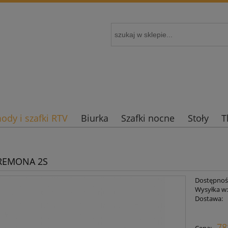
dy i szafki RTV
Biurka
Szafki nocne
Stoły
T
REMONA 2S
Dostępnoś
Wysyłka w
Dostawa:
Cena nie zaw
78