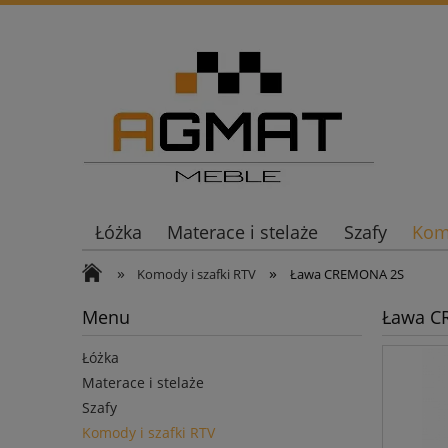
Łóżka
Materace i stelaże
Szafy
Komo
»
»
Komody i szafki RTV
Ława CREMONA 2S
Menu
Ława C
Łóżka
Materace i stelaże
Szafy
Komody i szafki RTV