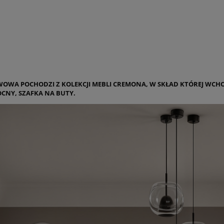
OWA POCHODZI Z KOLEKCJI MEBLI CREMONA, W SKŁAD KTÓREJ WCHOD
OCNY, SZAFKA NA BUTY.