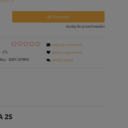
do koszyka
.
dodaj do przechowalni
zapytaj o produkt
:
STL
poleć znajomemu
ktu:
3DFC-979FD
dodaj opinię
 2S