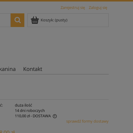
Zarejestruj się
Zaloguj się
Koszyk:
(pusty)
kanina
Kontakt
ć:
duża ilość
:
14 dni roboczych
110,00 zł
- DOSTAWA
sprawdź formy dostawy
iera ewentualnych kosztów
8,00 zł