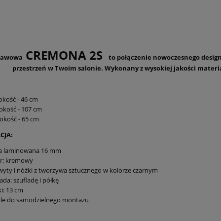
CREMONA 2S
kawowa
to połączenie nowoczesnego design
przestrzeń w Twoim salonie. Wykonany z wysokiej jakości materia
:
kość - 46 cm
okość - 107 cm
okość - 65 cm
CJA:
ta laminowana 16 mm
or: kremowy
yty i nóżki z tworzywa sztucznego w kolorze czarnym
ada: szufladę i półkę
i: 13 cm
le do samodzielnego montażu
: