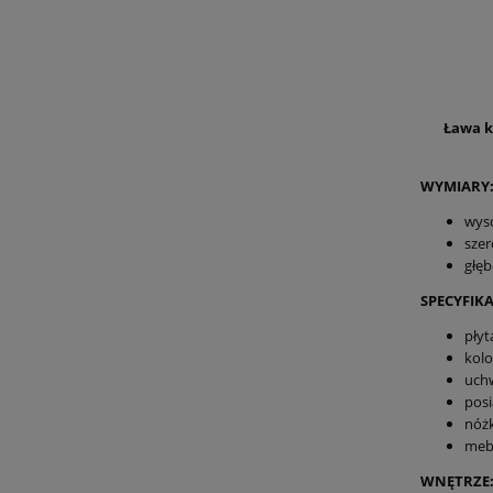
Ława 
WYMIARY
wyso
szer
głęb
SPECYFIKA
pły
kol
uchw
posi
nóżk
meb
WNĘTRZE