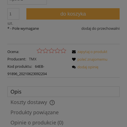
do koszyka
szt.
*
- Pole wymagane
dodaj do przechowalni
Ocena:
zapytaj o produkt
Producent:
TMX
poleć znajomemu
Kod produktu:
64EB-
dodaj opinię
91896_20210623092204
Opis
Koszty dostawy
Cena nie zawiera ewentualnych kosztów płatności
Produkty powiązane
Opinie o produkcie (0)