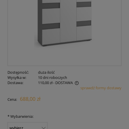
Dostępność:
duża ilość
Wysyłka w:
10 dni roboczych
Dostawa:
110,00 zł
- DOSTAWA
sprawdź formy dostawy
Cena nie zawiera ewentualnych kosztów płatności
688,00 zł
Cena:
*
Wybarwienia: