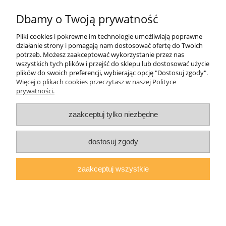
Dbamy o Twoją prywatność
Pliki cookies i pokrewne im technologie umożliwiają poprawne
działanie strony i pomagają nam dostosować ofertę do Twoich
Pomoc
potrzeb. Możesz zaakceptować wykorzystanie przez nas
wszystkich tych plików i przejść do sklepu lub dostosować użycie
plików do swoich preferencji, wybierając opcję "Dostosuj zgody".
Moje konto
Więcej o plikach cookies przeczytasz w naszej Polityce
prywatności.
Płatności i dostawa
zaakceptuj tylko niezbędne
O nas
dostosuj zgody
zaakceptuj wszystkie
AGMAT MEBLE Mateusz Kuźmicz
| ul.Zacisze 1a/3, 63-600 Kępno,
woj. wielkopolskie | E-mail:
sklep@agmatmeble.pl
Tel.:
790344333
|
NIP: 6192047330 REGON: 381733300
pokaż pełną wersję strony
Sklep internetowy Shoper.pl