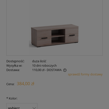
Dostępność:
duża ilość
Wysyłka w:
10 dni roboczych
Dostawa:
110,00 zł
- DOSTAWA
sprawdź formy dostawy
Cena nie zawiera ewentualnych kosztów płatności
384,00 zł
Cena:
*
Kolor: