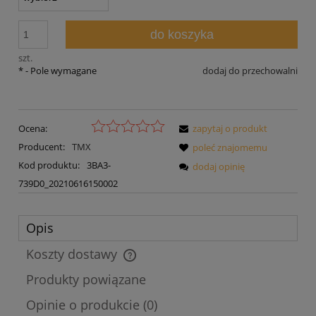
do koszyka
szt.
*
- Pole wymagane
dodaj do przechowalni
Ocena:
zapytaj o produkt
Producent:
TMX
poleć znajomemu
Kod produktu:
3BA3-
dodaj opinię
739D0_20210616150002
Opis
Koszty dostawy
Cena nie zawiera ewentualnych kosztów płatności
Produkty powiązane
Opinie o produkcie (0)