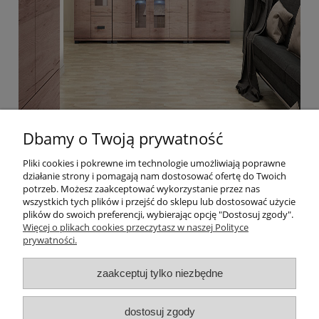
Dbamy o Twoją prywatność
Pliki cookies i pokrewne im technologie umożliwiają poprawne
działanie strony i pomagają nam dostosować ofertę do Twoich
Pomoc
potrzeb. Możesz zaakceptować wykorzystanie przez nas
wszystkich tych plików i przejść do sklepu lub dostosować użycie
plików do swoich preferencji, wybierając opcję "Dostosuj zgody".
Moje konto
Więcej o plikach cookies przeczytasz w naszej Polityce
prywatności.
Płatności i dostawa
zaakceptuj tylko niezbędne
O nas
dostosuj zgody