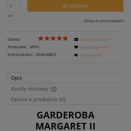
do koszyka
szt.
dodaj do przechowalni
Ocena:
zapytaj o produkt
Producent:
MRPL
poleć znajomemu
Kod produktu:
2A95-63825
dodaj opinię
Opis
Koszty dostawy
Cena nie zawiera ewentualnych kosztów płatności
Opinie o produkcie (0)
GARDEROBA
MARGARET II