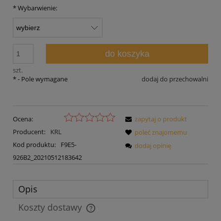
*
Wybarwienie:
do koszyka
szt.
*
- Pole wymagane
dodaj do przechowalni
Ocena:
zapytaj o produkt
Producent:
KRL
poleć znajomemu
Kod produktu:
F9E5-
dodaj opinię
926B2_20210512183642
Opis
Koszty dostawy
Cena nie zawiera ewentualnych kosztów płatności