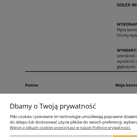
DOŁEK WI
WYKONAN
Płyta lami
Fronty wy
WYMIARY
szerokość:
wysokość:
głębokość:
Pomoc
Moje kont
Zwroty i reklamacje
Twoje zamó
Dbamy o Twoją prywatność
Regulamin
Ustawienia 
Przechowal
Pliki cookies i pokrewne im technologie umożliwiają poprawne działa
do sklepu lub dostosować użycie plików do swoich preferencji, wybiera
Więcej o plikach cookies przeczytasz w naszej Polityce prywatności.