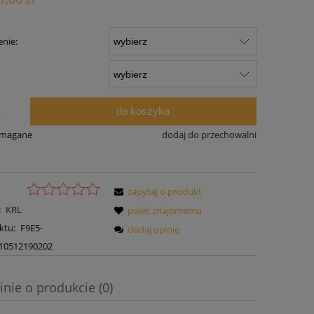
nie:
do koszyka
.
ymagane
dodaj do przechowalni
zapytaj o produkt
:
KRL
poleć znajomemu
ktu:
F9E5-
dodaj opinię
10512190202
inie o produkcie (0)