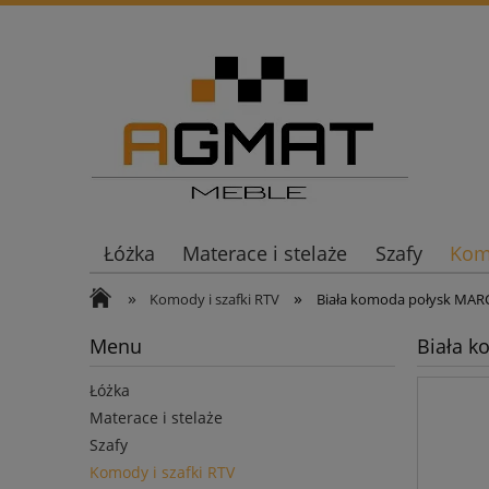
Łóżka
Materace i stelaże
Szafy
Komo
»
»
Komody i szafki RTV
Biała komoda połysk MAR
Menu
Biała 
Łóżka
Materace i stelaże
Szafy
Komody i szafki RTV