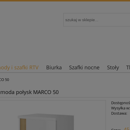
dy i szafki RTV
Biurka
Szafki nocne
Stoły
T
CO 50
komoda połysk MARCO 50
Dostępnoś
Wysyłka w
Dostawa:
Cena nie zaw
45