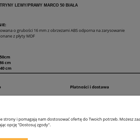
Cena nie zawiera ewentualnych kosztów
TRYNY LEWY/PRAWY MARCO 50 BIAŁA
płatności
IE:
nowana o grubości 16 mm z obrzeżami ABS odporna na zarysowanie
konane z płyty MDF
:
50cm
86 cm
40 cm
o
Płatności i dostawa
wienia
Czas realizacji zamówienia
konta
Dostawa
nia
Formy płatności
nie strony i pomagają nam dostosować ofertę do Twoich potrzeb. Możesz zaa
jąc opcję "Dostosuj zgody".