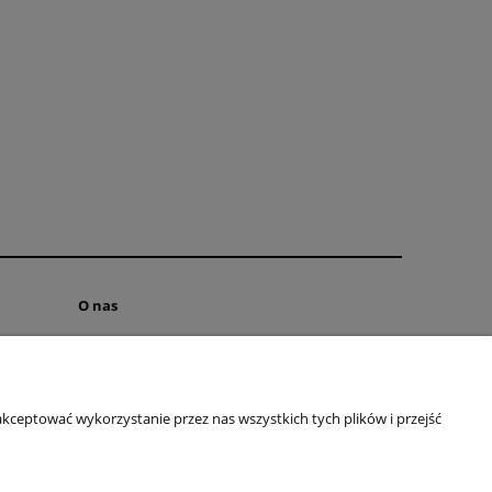
O nas
INSTAGRAM
FACEBOOK
Polityka prywatności
kceptować wykorzystanie przez nas wszystkich tych plików i przejść
O firmie
Kontakt
Blog