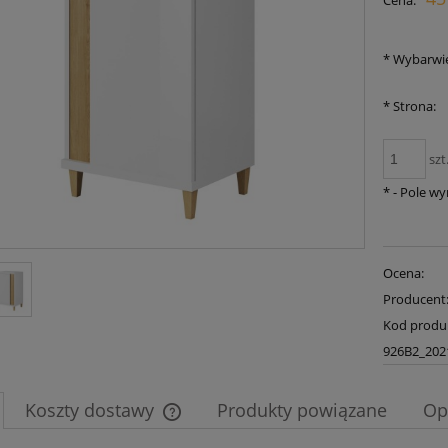
Cena:
płatności
*
Wybarwie
*
Strona:
szt
*
- Pole w
Ocena:
Producent
Kod produ
926B2_202
Koszty dostawy
Produkty powiązane
Op