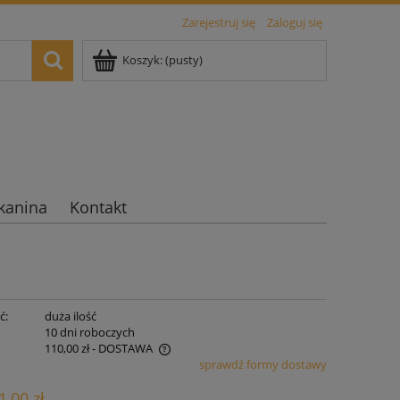
Zarejestruj się
Zaloguj się
Koszyk:
(pusty)
kanina
Kontakt
ć:
duża ilość
:
10 dni roboczych
110,00 zł
- DOSTAWA
sprawdź formy dostawy
iera ewentualnych kosztów
1,00 zł