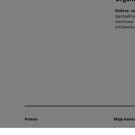
Dobrze z
zaprojektuj
sezonowo. 
możliwością
Pomoc
Moje kont
Zwroty i reklamacje
Twoje zamó