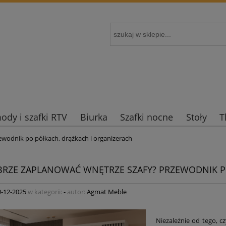
dy i szafki RTV
Biurka
Szafki nocne
Stoły
T
ewodnik po półkach, drążkach i organizerach
BRZE ZAPLANOWAĆ WNĘTRZE SZAFY? PRZEWODNIK P
9-12-2025
w kategorii:
-
autor:
Agmat Meble
Niezależnie od tego, c