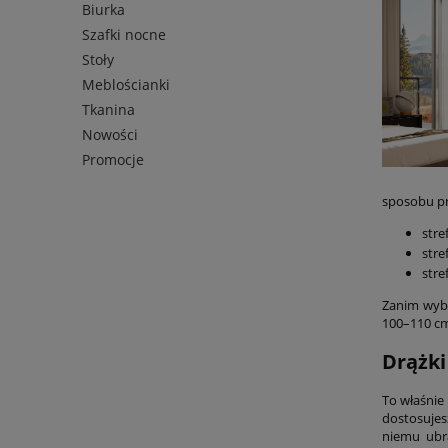
Biurka
Szafki nocne
Stoły
Meblościanki
Tkanina
Nowości
Promocje
sposobu prz
stre
stre
stre
Zanim wybi
100–110 cm
Drążki
To właśnie 
dostosujes
niemu ubr