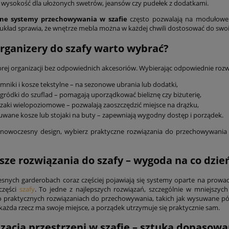
wysokość dla ułożonych swetrów, jeansów czy pudełek z dodatkami.
ne systemy przechowywania w szafie
często pozwalają na modułowe ł
 układ sprawia, że wnętrze mebla można w każdej chwili dostosować do swoi
organizery do szafy warto wybrać?
rej organizacji bez odpowiednich akcesoriów. Wybierając odpowiednie roz
mniki i kosze tekstylne – na sezonowe ubrania lub dodatki,
gródki do szuflad – pomagają uporządkować bieliznę czy biżuterię,
zaki wielopoziomowe – pozwalają zaoszczędzić miejsce na drążku,
wane kosze lub stojaki na buty – zapewniają wygodny dostęp i porządek.
sz nowoczesny design, wybierz praktyczne rozwiązania do przechowywania 
sze rozwiązania do szafy – wygoda na co dzie
nych garderobach coraz częściej pojawiają się systemy oparte na prowad
części
szafy
. To jedne z najlepszych rozwiązań, szczególnie w mniejszyc
 praktycznych rozwiązaniach do przechowywania, takich jak wysuwane półki
 każda rzecz ma swoje miejsce, a porządek utrzymuje się praktycznie sam.
zacja przestrzeni w szafie – sztuka dopasowan