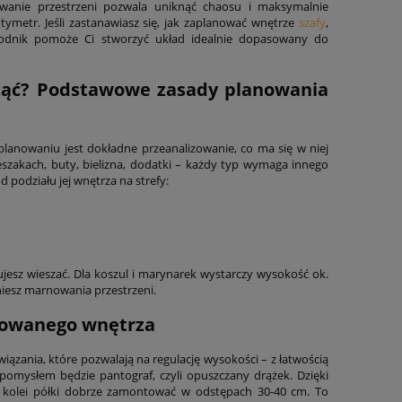
wanie przestrzeni pozwala uniknąć chaosu i maksymalnie
ymetr. Jeśli zastanawiasz się, jak zaplanować wnętrze
szafy
,
odnik pomoże Ci stworzyć układ idealnie dopasowany do
ząć? Podstawowe zasady planowania
lanowaniu jest dokładne przeanalizowanie, co ma się w niej
eszakach, buty, bielizna, dodatki – każdy typ wymaga innego
 podziału jej wnętrza na strefy:
ujesz wieszać. Dla koszul i marynarek wystarczy wysokość ok.
niesz marnowania przestrzeni.
izowanego wnętrza
wiązania, które pozwalają na regulację wysokości – z łatwością
 pomysłem będzie pantograf, czyli opuszczany drążek. Dzięki
Z kolei półki dobrze zamontować w odstępach 30-40 cm. To