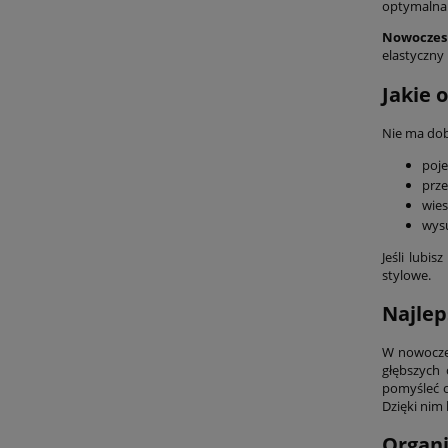
optymalna 
Nowoczes
elastyczny
Jakie 
Nie ma dob
poje
prze
wies
wysu
Jeśli lubi
stylowe.
Najlep
W nowoczes
głębszych 
pomyśleć o
Dzięki nim
Organi