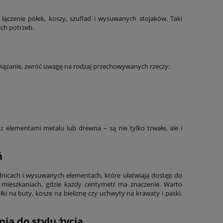
ączenie półek, koszy, szuflad i wysuwanych stojaków. Taki
ch potrzeb.
wiązanie, zwróć uwagę na rodzaj przechowywanych rzeczy:
z elementami metalu lub drewna – są nie tylko trwałe, ale i
ń
nicach i wysuwanych elementach, które ułatwiają dostęp do
h mieszkaniach, gdzie każdy centymetr ma znaczenie. Warto
 na buty, kosze na bieliznę czy uchwyty na krawaty i paski.
ia do stylu życia