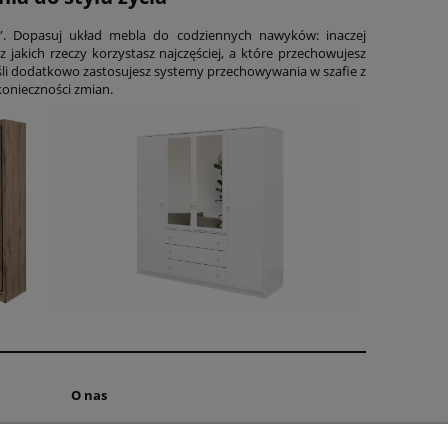
u”. Dopasuj układ mebla do codziennych nawyków: inaczej
 z jakich rzeczy korzystasz najczęściej, a które przechowujesz
eśli dodatkowo zastosujesz systemy przechowywania w szafie z
 konieczności zmian.
O nas
INSTAGRAM