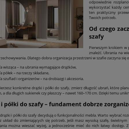
odpowiednie rozplano
wykorzystać każdy cent
ten praktyczny przew
Twoich potrzeb.
Od czego zac
szafy
Pierwszym krokiem w p
znaleźć. Ubrania na wi
echowywania. Dlatego dobra organizacja przestrzeni w szafie zaczyna się od
fa wisząca – na ubrania wymagające drążków,
fa półek – na rzeczy składane,
fa szuflad i organizerów – na drobiazgi i akcesoria.
erzesz konkretne drążki i półki do szafy, zmierz długość ubrań, które plan
, a dla długich sukienek czy płaszczy – nawet 160–170 cm. Dzięki temu unik
 i półki do szafy – fundament dobrze zorgan
drążki i półki do szafy decydują o funkcjonalności mebla. Warto wybrać roz
z układ do zmieniających się potrzeb. Jeśli masz wysoką szafę, świetnym
ania można wieszać wyżej, a jednocześnie mieć do nich łatwy dostęp. 