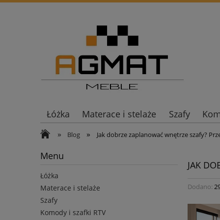
Łóżka
Materace i stelaże
Szafy
Komo
»
»
Blog
Jak dobrze zaplanować wnętrze szafy? Prz
Menu
JAK DO
Łóżka
Dodano:
2
Materace i stelaże
Szafy
Komody i szafki RTV