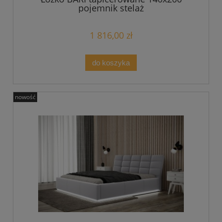
pojemnik stelaż
1 816,00 zł
do koszyka
nowość