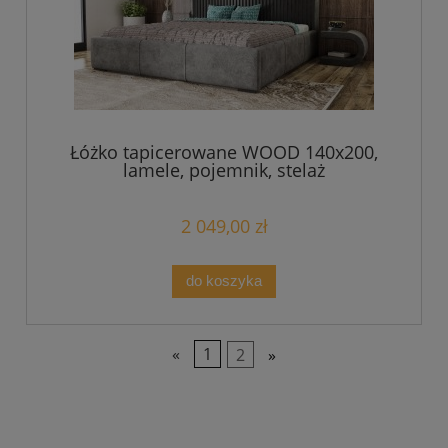
Łóżko tapicerowane WOOD 140x200,
lamele, pojemnik, stelaż
2 049,00 zł
do koszyka
«
1
2
»