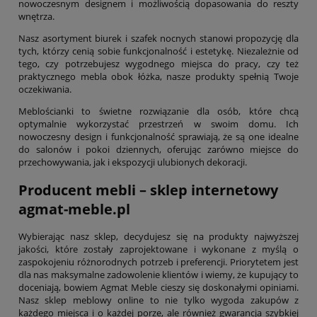
nowoczesnym designem i możliwością dopasowania do reszty
wnętrza.
Nasz asortyment biurek i szafek nocnych stanowi propozycję dla
tych, którzy cenią sobie funkcjonalność i estetykę. Niezależnie od
tego, czy potrzebujesz wygodnego miejsca do pracy, czy też
praktycznego mebla obok łóżka, nasze produkty spełnią Twoje
oczekiwania.
Meblościanki to świetne rozwiązanie dla osób, które chcą
optymalnie wykorzystać przestrzeń w swoim domu. Ich
nowoczesny design i funkcjonalność sprawiają, że są one idealne
do salonów i pokoi dziennych, oferując zarówno miejsce do
przechowywania, jak i ekspozycji ulubionych dekoracji.
Producent mebli – sklep internetowy
agmat-meble.pl
Wybierając nasz sklep, decydujesz się na produkty najwyższej
jakości, które zostały zaprojektowane i wykonane z myślą o
zaspokojeniu różnorodnych potrzeb i preferencji. Priorytetem jest
dla nas maksymalne zadowolenie klientów i wiemy, że kupujący to
doceniają, bowiem Agmat Meble cieszy się doskonałymi opiniami.
Nasz sklep meblowy online to nie tylko wygoda zakupów z
każdego miejsca i o każdej porze, ale również gwarancja szybkiej