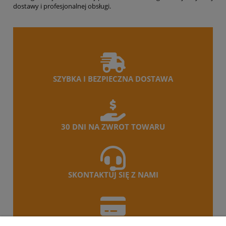
dostawy i profesjonalnej obsługi.
SZYBKA I BEZPIECZNA DOSTAWA
30 DNI NA ZWROT TOWARU
SKONTAKTUJ SIĘ Z NAMI
PŁAĆ BEZPIECZNIE