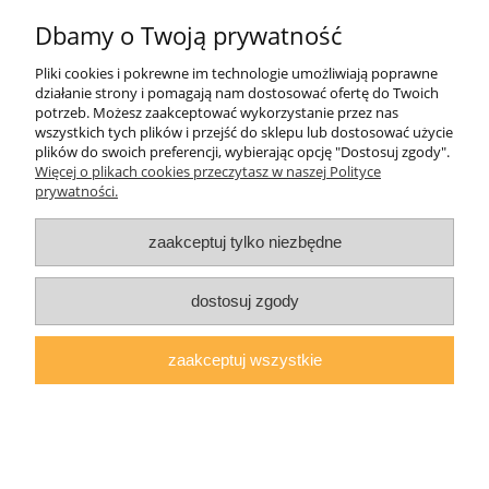
Płatności i dostawa
Dbamy o Twoją prywatność
Pliki cookies i pokrewne im technologie umożliwiają poprawne
O nas
działanie strony i pomagają nam dostosować ofertę do Twoich
potrzeb. Możesz zaakceptować wykorzystanie przez nas
wszystkich tych plików i przejść do sklepu lub dostosować użycie
plików do swoich preferencji, wybierając opcję "Dostosuj zgody".
Więcej o plikach cookies przeczytasz w naszej Polityce
AGMAT MEBLE Mateusz Kuźmicz
| ul.Zacisze 1a/3, 63-600 Kępno,
prywatności.
woj. wielkopolskie | E-mail:
sklep@agmatmeble.pl
Tel.:
790344333
|
NIP: 6192047330 REGON: 381733300
zaakceptuj tylko niezbędne
pokaż pełną wersję strony
Sklep internetowy Shoper.pl
dostosuj zgody
zaakceptuj wszystkie