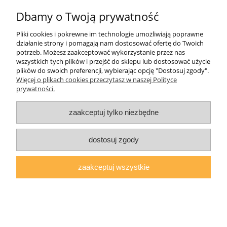
Płatności i dostawa
Dbamy o Twoją prywatność
Pliki cookies i pokrewne im technologie umożliwiają poprawne
O nas
działanie strony i pomagają nam dostosować ofertę do Twoich
potrzeb. Możesz zaakceptować wykorzystanie przez nas
wszystkich tych plików i przejść do sklepu lub dostosować użycie
plików do swoich preferencji, wybierając opcję "Dostosuj zgody".
Więcej o plikach cookies przeczytasz w naszej Polityce
AGMAT MEBLE Mateusz Kuźmicz
| ul.Zacisze 1a/3, 63-600 Kępno,
prywatności.
woj. wielkopolskie | E-mail:
sklep@agmatmeble.pl
Tel.:
790344333
|
NIP: 6192047330 REGON: 381733300
zaakceptuj tylko niezbędne
pokaż pełną wersję strony
Sklep internetowy Shoper.pl
dostosuj zgody
zaakceptuj wszystkie