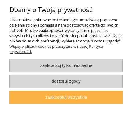
Dbamy o Twoją prywatność
Płatności i dostawa
Pliki cookies i pokrewne im technologie umożliwiają poprawne
działanie strony i pomagają nam dostosować ofertę do Twoich
O nas
potrzeb. Możesz zaakceptować wykorzystanie przez nas
wszystkich tych plików i przejść do sklepu lub dostosować użycie
plików do swoich preferencji, wybierając opcję "Dostosuj zgody".
Więcej o plikach cookies przeczytasz w naszej Polityce
prywatności.
AGMAT MEBLE Mateusz Kuźmicz
| ul.Zacisze 1a/3, 63-600 Kępno,
woj. wielkopolskie | E-mail:
sklep@agmatmeble.pl
Tel.:
790344333
|
NIP: 6192047330 REGON: 381733300
zaakceptuj tylko niezbędne
pokaż pełną wersję strony
dostosuj zgody
Sklep internetowy Shoper.pl
zaakceptuj wszystkie