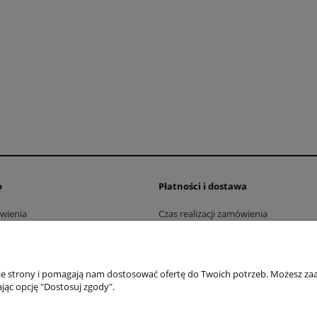
o
Płatności i dostawa
wienia
Czas realizacji zamówienia
konta
Dostawa
nia
Formy płatności
nie strony i pomagają nam dostosować ofertę do Twoich potrzeb. Możesz zaa
jąc opcję "Dostosuj zgody".