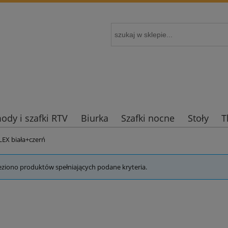
dy i szafki RTV
Biurka
Szafki nocne
Stoły
T
LEX biała+czerń
eziono produktów spełniających podane kryteria.