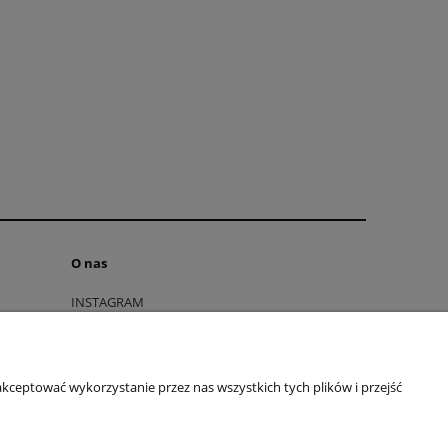
O nas
INSTAGRAM
FACEBOOK
Polityka prywatności
O firmie
kceptować wykorzystanie przez nas wszystkich tych plików i przejść
Kontakt
Blog