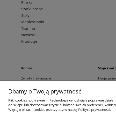
Biurka
Szafki nocne
Stoły
Meblościanki
Tkanina
Nowości
Promocje
Pomoc
Moje kont
Zwroty i reklamacje
Twoje zamó
Regulamin
Ustawienia 
Dbamy o Twoją prywatność
Przechowal
Pliki cookies i pokrewne im technologie umożliwiają poprawne działa
do sklepu lub dostosować użycie plików do swoich preferencji, wybiera
Więcej o plikach cookies przeczytasz w naszej Polityce prywatności.