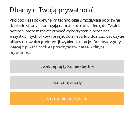
Dbamy o Twoją prywatność
Płatności i dostawa
Pliki cookies i pokrewne im technologie umożliwiają poprawne
działanie strony i pomagają nam dostosować ofertę do Twoich
O nas
potrzeb. Możesz zaakceptować wykorzystanie przez nas
wszystkich tych plików i przejść do sklepu lub dostosować użycie
plików do swoich preferencji, wybierając opcję "Dostosuj zgody".
Więcej o plikach cookies przeczytasz w naszej Polityce
prywatności.
AGMAT MEBLE Mateusz Kuźmicz
| ul.Zacisze 1a/3, 63-600 Kępno,
woj. wielkopolskie | E-mail:
sklep@agmatmeble.pl
Tel.:
790344333
|
NIP: 6192047330 REGON: 381733300
zaakceptuj tylko niezbędne
pokaż pełną wersję strony
dostosuj zgody
Sklep internetowy Shoper.pl
zaakceptuj wszystkie